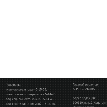
Главный редактор
Телефоны:
А. И. КУЛАКОВА
главного редактора – 5-15-05,
ответственного секретаря – 5-14-46,
Адрес редакции:
отд. соц.-обществ. жизни – 5-14-46,
606310, р. п. Д. Констан
сельхозотдела, приемной – 5-18-46,