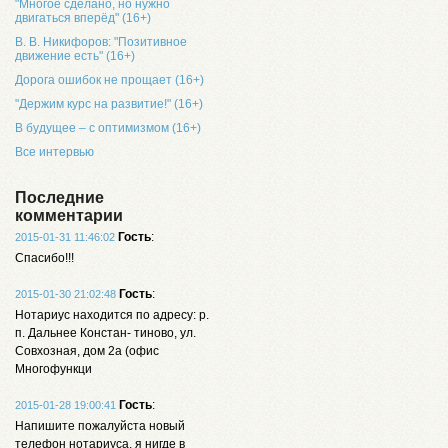
"Многое сделано, но нужно
двигаться вперёд" (16+)
В. В. Никифоров: "Позитивное
движение есть" (16+)
Дорога ошибок не прощает (16+)
"Держим курс на развитие!" (16+)
В будущее – с оптимизмом (16+)
Все интервью
Последние
комментарии
Гость
:
2015-01-31 11:46:02
Спасибо!!!
Гость
:
2015-01-30 21:02:48
Нотариус находится по адресу: р.
п. Дальнее Констан- тиново, ул.
Совхозная, дом 2а (офис
Многофункци
Гость
:
2015-01-28 19:00:41
Напишите пожалуйста новый
телефон нотариуса, я нигде в