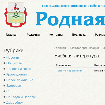
Газета Дальнеконстантиновского района Ниж
Главная
Редакция
Контакты
Подписка
Реклам
Главная
Каталог организаций
Э
Рубрики
Учебная литература
Новости
Общество
Организация
Населен
Человек и закон
Развитие образования
Нижний Н
Краеведение
Новое поколение
Здоровье
Спорт
Природа и Человек
Домовёнок