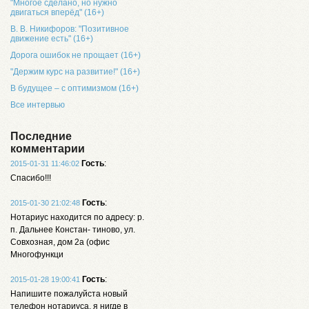
"Многое сделано, но нужно
двигаться вперёд" (16+)
В. В. Никифоров: "Позитивное
движение есть" (16+)
Дорога ошибок не прощает (16+)
"Держим курс на развитие!" (16+)
В будущее – с оптимизмом (16+)
Все интервью
Последние
комментарии
Гость
:
2015-01-31 11:46:02
Спасибо!!!
Гость
:
2015-01-30 21:02:48
Нотариус находится по адресу: р.
п. Дальнее Констан- тиново, ул.
Совхозная, дом 2а (офис
Многофункци
Гость
:
2015-01-28 19:00:41
Напишите пожалуйста новый
телефон нотариуса, я нигде в