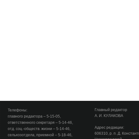
Главный редактор
Телефоны:
А. И. КУЛАКОВА
главного редактора – 5-15-05,
ответственного секретаря – 5-14-46,
Адрес редакции:
отд. соц.-обществ. жизни – 5-14-46,
606310, р. п. Д. Констан
сельхозотдела, приемной – 5-18-46,