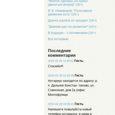
"Многое сделано, но нужно
двигаться вперёд" (16+)
В. В. Никифоров: "Позитивное
движение есть" (16+)
Дорога ошибок не прощает (16+)
"Держим курс на развитие!" (16+)
В будущее – с оптимизмом (16+)
Все интервью
Последние
комментарии
Гость
:
2015-01-31 11:46:02
Спасибо!!!
Гость
:
2015-01-30 21:02:48
Нотариус находится по адресу: р.
п. Дальнее Констан- тиново, ул.
Совхозная, дом 2а (офис
Многофункци
Гость
:
2015-01-28 19:00:41
Напишите пожалуйста новый
телефон нотариуса, я нигде в