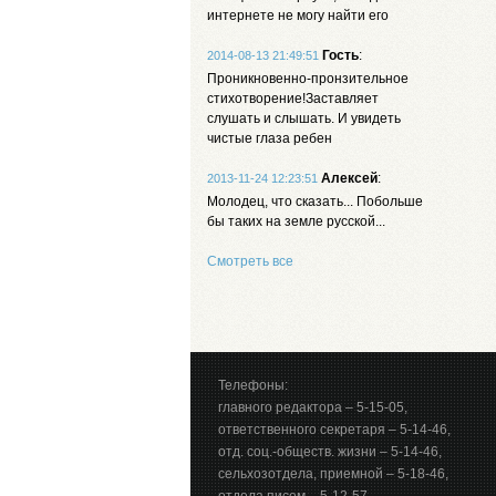
интернете не могу найти его
Гость
:
2014-08-13 21:49:51
Проникновенно-пронзительное
стихотворение!Заставляет
слушать и слышать. И увидеть
чистые глаза ребен
Алексей
:
2013-11-24 12:23:51
Молодец, что сказать... Побольше
бы таких на земле русской...
Смотреть все
Телефоны:
главного редактора – 5-15-05,
ответственного секретаря – 5-14-46,
отд. соц.-обществ. жизни – 5-14-46,
сельхозотдела, приемной – 5-18-46,