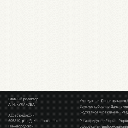
Главный редактор
Учредители: Правительство 
А. И. КУЛАКОВА
Земское собрание Дальнекон
бюджетное учреждение «Ред
Адрес редакции:
606310, р. п. Д. Константиново
Регистрирующий орган: Упра
Нижегородской
сфере связи, информационны