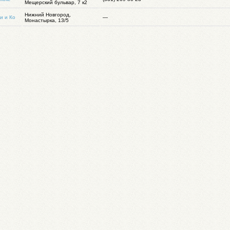
Мещерский бульвар, 7 к2
Нижний Новгород,
и и Ко
—
Монастырка, 13/5