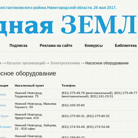
онстантиновского района Нижегородской области. 26 мая 2017.
Подписка
Реклама на сайте
Конкурсы
Библиотека
я
Каталог организаций
Электротехника
Насосное оборудование
сное оборудование
зация
Населенный пункт
Телефон
Нижний Новгород,
(831) 275-48-78 (многоканальный), (831) 275-48-77
люкс
Гордеевская, 75
(многоканальный), (831) 241-23-51
Нижний Новгород, Максима
люкс
(831) 430-35-60
Горького, 59
Нижний Новгород,
Групп
(831) 275-80-31, (831) 275-80-32
Удмуртская, 41б
Нижний Новгород, Зайцева,
бсервис
(831) 274-54-48, (831) 274-54-46
31 - 918 офис
Нижний Новгород,
люкс
(831) 269-80-23