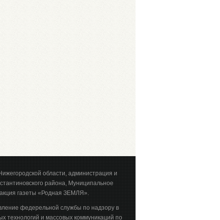
Нижегородской области, администрация и
стантиновского района, Муниципальное
акция газеты «Родная ЗЕМЛЯ».
вление федерельной службы по надзору в
х технологий и массовых коммуникаций по