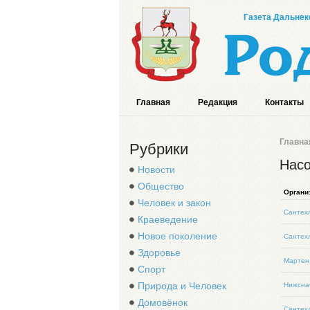
Газета Дальнек
Главная
Редакция
Контакты
Главна
Рубрики
Насо
Новости
Общество
Органи
Человек и закон
Сантех
Краеведение
Новое поколение
Сантех
Здоровье
Мартен 
Спорт
Природа и Человек
Нижсна
Домовёнок
Сантех