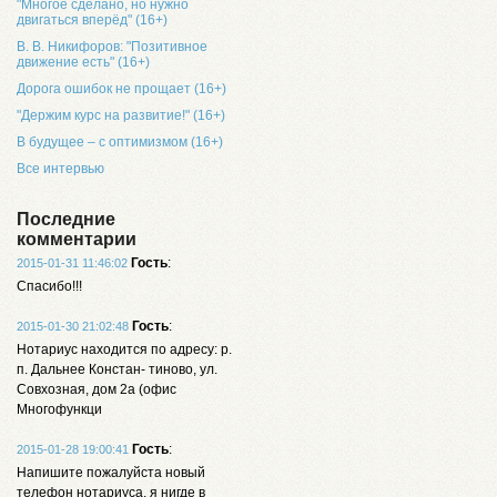
"Многое сделано, но нужно
двигаться вперёд" (16+)
В. В. Никифоров: "Позитивное
движение есть" (16+)
Дорога ошибок не прощает (16+)
"Держим курс на развитие!" (16+)
В будущее – с оптимизмом (16+)
Все интервью
Последние
комментарии
Гость
:
2015-01-31 11:46:02
Спасибо!!!
Гость
:
2015-01-30 21:02:48
Нотариус находится по адресу: р.
п. Дальнее Констан- тиново, ул.
Совхозная, дом 2а (офис
Многофункци
Гость
:
2015-01-28 19:00:41
Напишите пожалуйста новый
телефон нотариуса, я нигде в