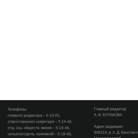
Главный редактор
Телефоны:
А. И. КУЛАКОВА
главного редактора – 5-15-05,
ответственного секретаря – 5-14-46,
Адрес редакции:
отд. соц.-обществ. жизни – 5-14-46,
606310, р. п. Д. Констан
сельхозотдела, приемной – 5-18-46,