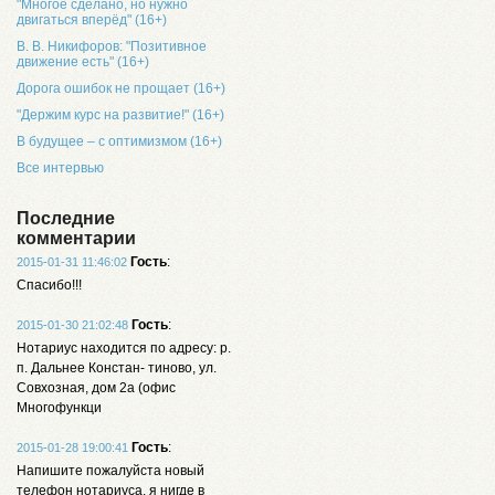
"Многое сделано, но нужно
двигаться вперёд" (16+)
В. В. Никифоров: "Позитивное
движение есть" (16+)
Дорога ошибок не прощает (16+)
"Держим курс на развитие!" (16+)
В будущее – с оптимизмом (16+)
Все интервью
Последние
комментарии
Гость
:
2015-01-31 11:46:02
Спасибо!!!
Гость
:
2015-01-30 21:02:48
Нотариус находится по адресу: р.
п. Дальнее Констан- тиново, ул.
Совхозная, дом 2а (офис
Многофункци
Гость
:
2015-01-28 19:00:41
Напишите пожалуйста новый
телефон нотариуса, я нигде в