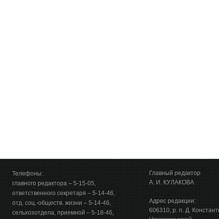
Главный редактор
Телефоны:
А. И. КУЛАКОВА
главного редактора – 5-15-05,
ответственного секретаря – 5-14-46,
Адрес редакции:
отд. соц.-обществ. жизни – 5-14-46,
606310, р. п. Д. Констан
сельхозотдела, приемной – 5-18-46,