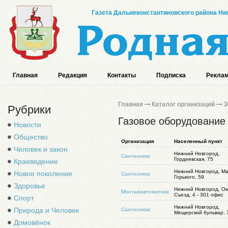
Газета Дальнеконстантиновского района Ниж
Главная
Редакция
Контакты
Подписка
Реклам
Главная
Каталог организаций
Э
Рубрики
Газовое оборудование
Новости
Общество
Организация
Населенный пункт
Человек и закон
Нижний Новгород,
Сантехлюкс
Гордеевская, 75
Краеведение
Нижний Новгород, М
Новое поколение
Сантехлюкс
Горького, 59
Здоровье
Нижний Новгород, Ок
Монтажавтоматика
Съезд, 4 - 301 офис
Спорт
Нижний Новгород,
Природа и Человек
Сантехлюкс
Мещерский бульвар, 
Домовёнок