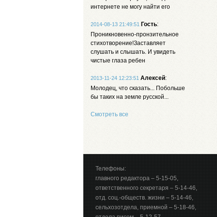
интернете не могу найти его
Гость
:
2014-08-13 21:49:51
Проникновенно-пронзительное
стихотворение!Заставляет
слушать и слышать. И увидеть
чистые глаза ребен
Алексей
:
2013-11-24 12:23:51
Молодец, что сказать... Побольше
бы таких на земле русской...
Смотреть все
Телефоны:
главного редактора – 5-15-05,
ответственного секретаря – 5-14-46,
отд. соц.-обществ. жизни – 5-14-46,
сельхозотдела, приемной – 5-18-46,