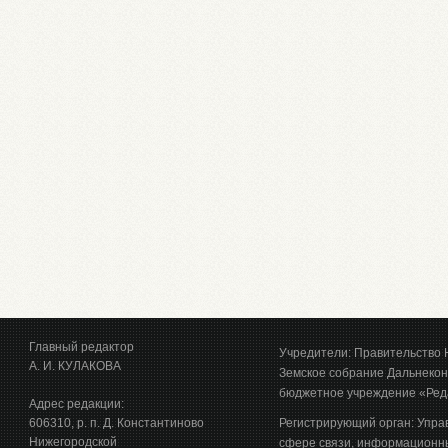
Главный редактор
Учредители: Правительство 
А. И. КУЛАКОВА
Земское собрание Дальнекон
бюджетное учреждение «Ред
Адрес редакции:
606310, р. п. Д. Константиново
Регистрирующий орган: Упра
Нижегородской
сфере связи, информационны