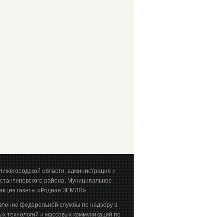
Нижегородской области, администрация и
стантиновского района, Муниципальное
акция газеты «Родная ЗЕМЛЯ».
вление федерельной службы по надзору в
х технологий и массовых коммуникаций по