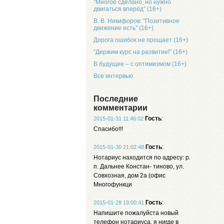
"Многое сделано, но нужно
двигаться вперёд" (16+)
В. В. Никифоров: "Позитивное
движение есть" (16+)
Дорога ошибок не прощает (16+)
"Держим курс на развитие!" (16+)
В будущее – с оптимизмом (16+)
Все интервью
Последние
комментарии
Гость
:
2015-01-31 11:46:02
Спасибо!!!
Гость
:
2015-01-30 21:02:48
Нотариус находится по адресу: р.
п. Дальнее Констан- тиново, ул.
Совхозная, дом 2а (офис
Многофункци
Гость
:
2015-01-28 19:00:41
Напишите пожалуйста новый
телефон нотариуса, я нигде в