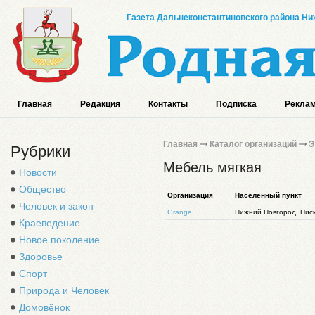
Газета Дальнеконстантиновского района Ниж
Главная
Редакция
Контакты
Подписка
Реклам
Главная
Каталог организаций
Э
Рубрики
Мебель мягкая
Новости
Общество
Организация
Населенный пункт
Человек и закон
Grange
Нижний Новгород, Писк
Краеведение
Новое поколение
Здоровье
Спорт
Природа и Человек
Домовёнок