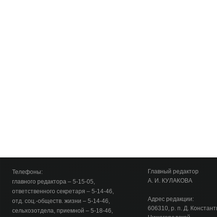
Главный редактор
Телефоны:
А. И. КУЛАКОВА
главного редактора – 5-15-05,
ответственного секретаря – 5-14-46,
Адрес редакции:
отд. соц.-обществ. жизни – 5-14-46,
606310, р. п. Д. Констан
сельхозотдела, приемной – 5-18-46,