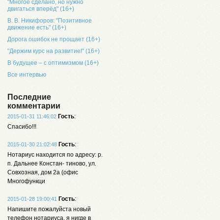
"Многое сделано, но нужно
двигаться вперёд" (16+)
В. В. Никифоров: "Позитивное
движение есть" (16+)
Дорога ошибок не прощает (16+)
"Держим курс на развитие!" (16+)
В будущее – с оптимизмом (16+)
Все интервью
Последние
комментарии
Гость
:
2015-01-31 11:46:02
Спасибо!!!
Гость
:
2015-01-30 21:02:48
Нотариус находится по адресу: р.
п. Дальнее Констан- тиново, ул.
Совхозная, дом 2а (офис
Многофункци
Гость
:
2015-01-28 19:00:41
Напишите пожалуйста новый
телефон нотариуса, я нигде в