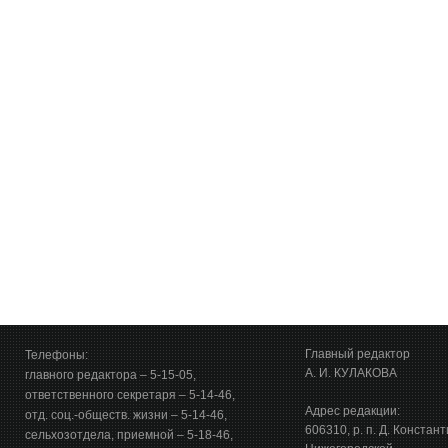
Главный редактор
Телефоны:
А. И. КУЛАКОВА
главного редактора – 5-15-05,
ответственного секретаря – 5-14-46,
Адрес редакции:
отд. соц.-обществ. жизни – 5-14-46,
606310, р. п. Д. Констан
сельхозотдела, приемной – 5-18-46,