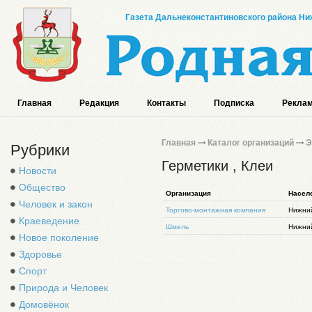
Газета Дальнеконстантиновского района Ниж
Главная
Редакция
Контакты
Подписка
Реклам
Главная
Каталог организаций
Э
Рубрики
Герметики , Клеи
Новости
Общество
Организация
Насел
Человек и закон
Торгово-монтажная компания
Нижний
Краеведение
Шмель
Нижний
Новое поколение
Здоровье
Спорт
Природа и Человек
Домовёнок