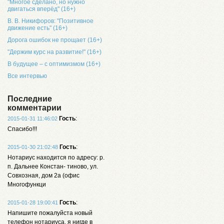
"Многое сделано, но нужно
двигаться вперёд" (16+)
В. В. Никифоров: "Позитивное
движение есть" (16+)
Дорога ошибок не прощает (16+)
"Держим курс на развитие!" (16+)
В будущее – с оптимизмом (16+)
Все интервью
Последние
комментарии
Гость
:
2015-01-31 11:46:02
Спасибо!!!
Гость
:
2015-01-30 21:02:48
Нотариус находится по адресу: р.
п. Дальнее Констан- тиново, ул.
Совхозная, дом 2а (офис
Многофункци
Гость
:
2015-01-28 19:00:41
Напишите пожалуйста новый
телефон нотариуса, я нигде в