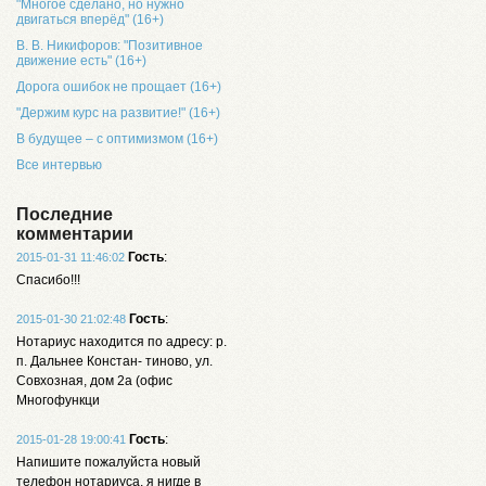
"Многое сделано, но нужно
двигаться вперёд" (16+)
В. В. Никифоров: "Позитивное
движение есть" (16+)
Дорога ошибок не прощает (16+)
"Держим курс на развитие!" (16+)
В будущее – с оптимизмом (16+)
Все интервью
Последние
комментарии
Гость
:
2015-01-31 11:46:02
Спасибо!!!
Гость
:
2015-01-30 21:02:48
Нотариус находится по адресу: р.
п. Дальнее Констан- тиново, ул.
Совхозная, дом 2а (офис
Многофункци
Гость
:
2015-01-28 19:00:41
Напишите пожалуйста новый
телефон нотариуса, я нигде в