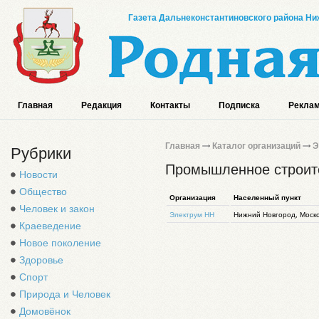
Газета Дальнеконстантиновского района Ниж
Главная
Редакция
Контакты
Подписка
Реклам
Главная
Каталог организаций
Э
Рубрики
Промышленное строит
Новости
Общество
Организация
Населенный пункт
Человек и закон
Электрум НН
Нижний Новгород, Моско
Краеведение
Новое поколение
Здоровье
Спорт
Природа и Человек
Домовёнок