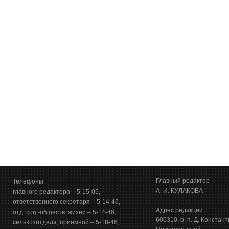
Главный редактор
Телефоны:
А. И. КУЛАКОВА
главного редактора – 5-15-05,
ответственного секретаря – 5-14-46,
Адрес редакции:
отд. соц.-обществ. жизни – 5-14-46,
606310, р. п. Д. Констан
сельхозотдела, приемной – 5-18-46,