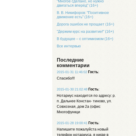
"Многое сделано, но нужно
двигаться вперёд" (16+)
В. В. Никифоров: "Позитивное
движение есть" (16+)
Дорога ошибок не прощает (16+)
"Держим курс на развитие!" (16+)
В будущее – с оптимизмом (16+)
Все интервью
Последние
комментарии
Гость
:
2015-01-31 11:46:02
Спасибо!!!
Гость
:
2015-01-30 21:02:48
Нотариус находится по адресу: р.
п. Дальнее Констан- тиново, ул.
Совхозная, дом 2а (офис
Многофункци
Гость
:
2015-01-28 19:00:41
Напишите пожалуйста новый
телефон нотариуса, я нигде в