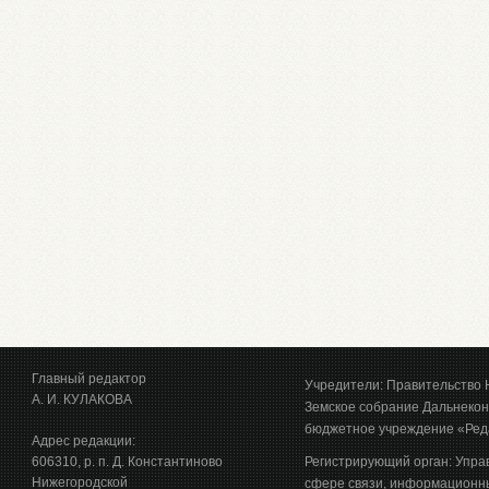
Главный редактор
Учредители: Правительство 
А. И. КУЛАКОВА
Земское собрание Дальнекон
бюджетное учреждение «Ред
Адрес редакции:
606310, р. п. Д. Константиново
Регистрирующий орган: Упра
Нижегородской
сфере связи, информационны