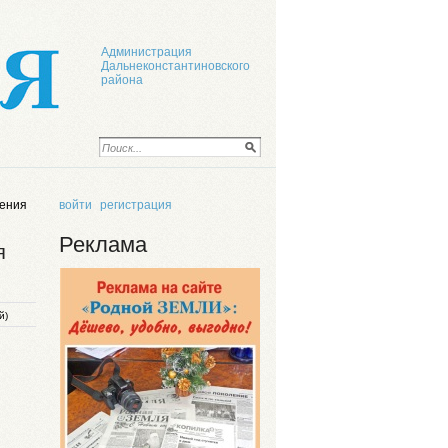
Администрация
Дальнеконстантиновского
района
ления
войти
регистрация
Реклама
я
й)