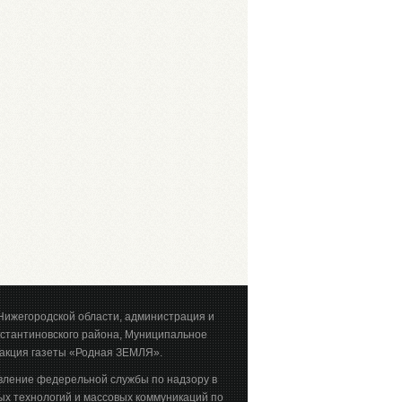
Нижегородской области, администрация и
стантиновского района, Муниципальное
акция газеты «Родная ЗЕМЛЯ».
вление федерельной службы по надзору в
х технологий и массовых коммуникаций по