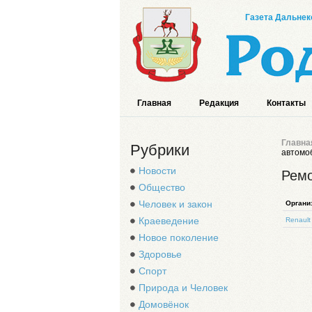
Газета Дальнек
Главная
Редакция
Контакты
Главна
Рубрики
автомо
Новости
Ремо
Общество
Человек и закон
Органи
Краеведение
Renault
Новое поколение
Здоровье
Спорт
Природа и Человек
Домовёнок