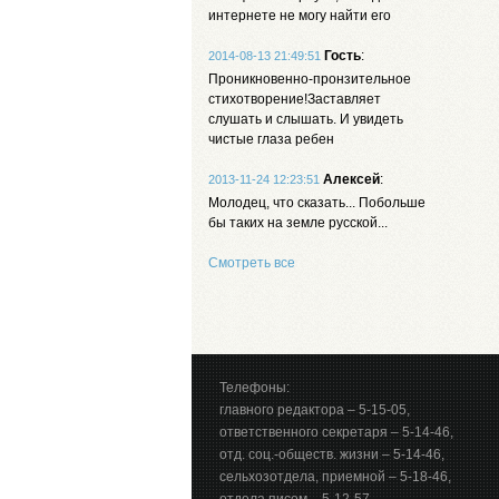
интернете не могу найти его
Гость
:
2014-08-13 21:49:51
Проникновенно-пронзительное
стихотворение!Заставляет
слушать и слышать. И увидеть
чистые глаза ребен
Алексей
:
2013-11-24 12:23:51
Молодец, что сказать... Побольше
бы таких на земле русской...
Смотреть все
Телефоны:
главного редактора – 5-15-05,
ответственного секретаря – 5-14-46,
отд. соц.-обществ. жизни – 5-14-46,
сельхозотдела, приемной – 5-18-46,