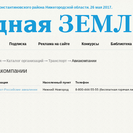
онстантиновского района Нижегородской области. 26 мая 2017.
Подписка
Реклама на сайте
Конкурсы
Библиотека
я
Каталог организаций
Транспорт
Авиакомпании
акомпании
зация
Населенный пункт
Телефон
от-Российские авиалинии
Нижний Новгород
8-800-444-55-55 (бесплатная горячая л