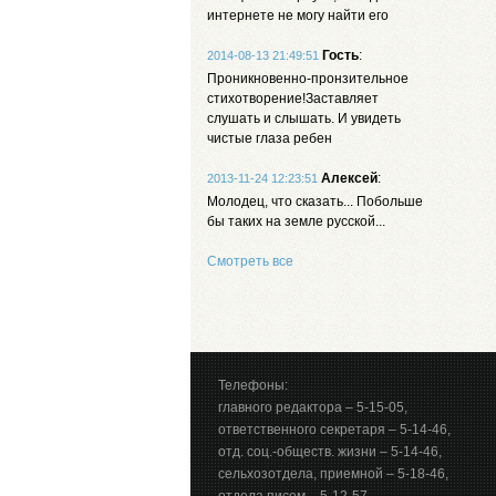
интернете не могу найти его
Гость
:
2014-08-13 21:49:51
Проникновенно-пронзительное
стихотворение!Заставляет
слушать и слышать. И увидеть
чистые глаза ребен
Алексей
:
2013-11-24 12:23:51
Молодец, что сказать... Побольше
бы таких на земле русской...
Смотреть все
Телефоны:
главного редактора – 5-15-05,
ответственного секретаря – 5-14-46,
отд. соц.-обществ. жизни – 5-14-46,
сельхозотдела, приемной – 5-18-46,