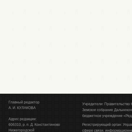
Главный редактор
Учредители: Правительство 
А. И. КУЛАКОВА
Земское собрание Дальнекон
бюджетное учреждение «Ред
Адрес редакции:
606310, р. п. Д. Константиново
Регистрирующий орган: Упра
Нижегородской
сфере связи, информационны