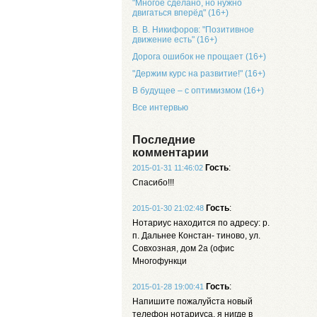
"Многое сделано, но нужно
двигаться вперёд" (16+)
В. В. Никифоров: "Позитивное
движение есть" (16+)
Дорога ошибок не прощает (16+)
"Держим курс на развитие!" (16+)
В будущее – с оптимизмом (16+)
Все интервью
Последние
комментарии
Гость
:
2015-01-31 11:46:02
Спасибо!!!
Гость
:
2015-01-30 21:02:48
Нотариус находится по адресу: р.
п. Дальнее Констан- тиново, ул.
Совхозная, дом 2а (офис
Многофункци
Гость
:
2015-01-28 19:00:41
Напишите пожалуйста новый
телефон нотариуса, я нигде в