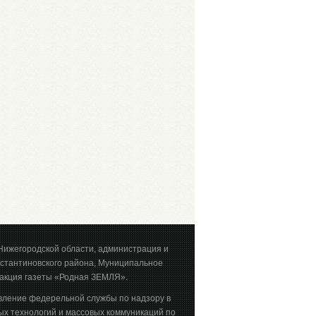
Нижегородской области, администрация и
стантиновского района, Муниципальное
акция газеты «Родная ЗЕМЛЯ».
вление федерельной службы по надзору в
х технологий и массовых коммуникаций по