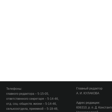
Главный редактор
Телефоны:
А. И. КУЛАКОВА
главного редактора – 5-15-05,
ответственного секретаря – 5-14-46,
Адрес редакции:
отд. соц.-обществ. жизни – 5-14-46,
606310, р. п. Д. Констан
сельхозотдела, приемной – 5-18-46,