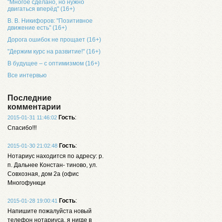
"Многое сделано, но нужно
двигаться вперёд" (16+)
В. В. Никифоров: "Позитивное
движение есть" (16+)
Дорога ошибок не прощает (16+)
"Держим курс на развитие!" (16+)
В будущее – с оптимизмом (16+)
Все интервью
Последние
комментарии
Гость
:
2015-01-31 11:46:02
Спасибо!!!
Гость
:
2015-01-30 21:02:48
Нотариус находится по адресу: р.
п. Дальнее Констан- тиново, ул.
Совхозная, дом 2а (офис
Многофункци
Гость
:
2015-01-28 19:00:41
Напишите пожалуйста новый
телефон нотариуса, я нигде в