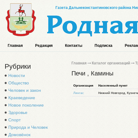
Газета Дальнеконстантиновского района Ниж
Главная
Редакция
Контакты
Подписка
Реклам
Главная
Каталог организаций
Т
Рубрики
Печи , Камины
Новости
Общество
Организация
Населенный пункт
Человек и закон
Лингас
Нижний Новгород, Кузнечи
Краеведение
Новое поколение
Здоровье
Спорт
Природа и Человек
Домовёнок