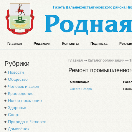
Газета Дальнеконстантиновского района Ниж
Главная
Редакция
Контакты
Подписка
Реклам
Главная
Каталог организаций
Т
Рубрики
Ремонт промышленног
Новости
Общество
Организация
Насел
Человек и закон
Энерго-Резерв
Нижни
Краеведение
Новое поколение
Здоровье
Спорт
Природа и Человек
Домовёнок