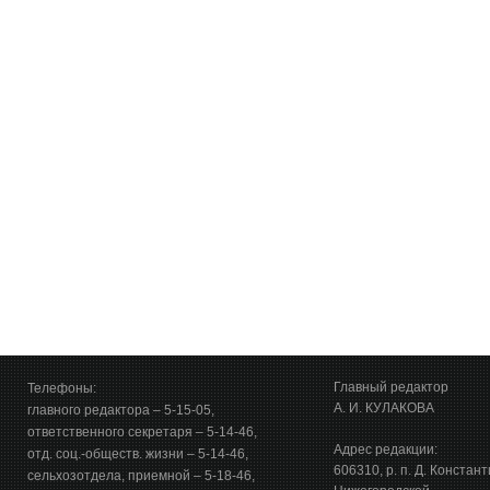
Главный редактор
Телефоны:
А. И. КУЛАКОВА
главного редактора – 5-15-05,
ответственного секретаря – 5-14-46,
Адрес редакции:
отд. соц.-обществ. жизни – 5-14-46,
606310, р. п. Д. Констан
сельхозотдела, приемной – 5-18-46,