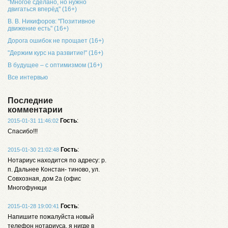
"Многое сделано, но нужно
двигаться вперёд" (16+)
В. В. Никифоров: "Позитивное
движение есть" (16+)
Дорога ошибок не прощает (16+)
"Держим курс на развитие!" (16+)
В будущее – с оптимизмом (16+)
Все интервью
Последние
комментарии
Гость
:
2015-01-31 11:46:02
Спасибо!!!
Гость
:
2015-01-30 21:02:48
Нотариус находится по адресу: р.
п. Дальнее Констан- тиново, ул.
Совхозная, дом 2а (офис
Многофункци
Гость
:
2015-01-28 19:00:41
Напишите пожалуйста новый
телефон нотариуса, я нигде в