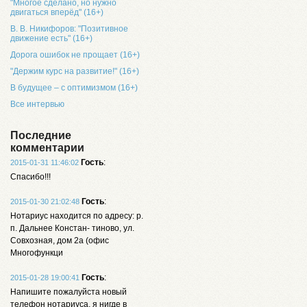
"Многое сделано, но нужно
двигаться вперёд" (16+)
В. В. Никифоров: "Позитивное
движение есть" (16+)
Дорога ошибок не прощает (16+)
"Держим курс на развитие!" (16+)
В будущее – с оптимизмом (16+)
Все интервью
Последние
комментарии
Гость
:
2015-01-31 11:46:02
Спасибо!!!
Гость
:
2015-01-30 21:02:48
Нотариус находится по адресу: р.
п. Дальнее Констан- тиново, ул.
Совхозная, дом 2а (офис
Многофункци
Гость
:
2015-01-28 19:00:41
Напишите пожалуйста новый
телефон нотариуса, я нигде в