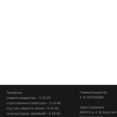
Главный редактор
Телефоны:
А. И. КУЛАКОВА
главного редактора – 5-15-05,
ответственного секретаря – 5-14-46,
Адрес редакции:
отд. соц.-обществ. жизни – 5-14-46,
606310, р. п. Д. Констан
сельхозотдела, приемной – 5-18-46,