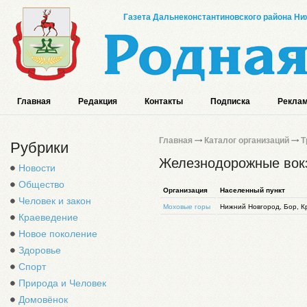
Газета Дальнеконстантиновского района Ниж
Главная
Редакция
Контакты
Подписка
Реклам
Главная
Каталог организаций
Т
Рубрики
Железнодорожные вокз
Новости
Общество
Организация
Населенный пункт
Человек и закон
Моховые горы
Нижний Новгород, Бор, К
Краеведение
Новое поколение
Здоровье
Спорт
Природа и Человек
Домовёнок