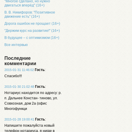
"Многое сделано, но нужно
двигаться вперёд" (16+)
В. В. Никифоров: "Позитивное
движение есть" (16+)
Дорога ошибок не прощает (16+)
"Держим курс на развитие!" (16+)
В будущее – с оптимизмом (16+)
Все интервью
Последние
комментарии
Гость
:
2015-01-31 11:46:02
Спасибо!!!
Гость
:
2015-01-30 21:02:48
Нотариус находится по адресу: р.
п. Дальнее Констан- тиново, ул.
Совхозная, дом 2а (офис
Многофункци
Гость
:
2015-01-28 19:00:41
Напишите пожалуйста новый
телефон нотариуса, я нигде в