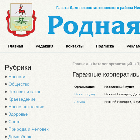
Газета Дальнеконстантиновского района Ниж
Главная
Редакция
Контакты
Подписка
Реклам
Главная
Каталог организаций
Т
Рубрики
Гаражные кооператив
Новости
Общество
Организация
Населенный пункт
Человек и закон
Нижегородец
Нижний Новгород, Дело
Краеведение
Лагуна
Нижний Новгород, Бау
Новое поколение
Здоровье
Спорт
Природа и Человек
Домовёнок