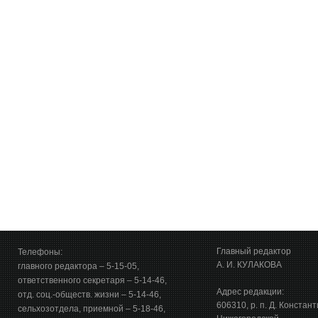
Главный редактор
Телефоны:
А. И. КУЛАКОВА
главного редактора – 5-15-05,
ответственного секретаря – 5-14-46,
Адрес редакции:
отд. соц.-обществ. жизни – 5-14-46,
606310, р. п. Д. Констан
сельхозотдела, приемной – 5-18-46,