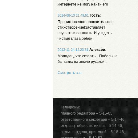
интернете не могу найти его
Гость
:
2014-08-13 21:49:51
Проникновенно-пронзительное
стихотворение!Заставляет
слушать и слышать. И увидеть
чистые глаза ребен
Алексей
:
2013-11-24 12:23:51
Молодец, что сказать... Побольше
бы таких на земле русской...
Смотреть все
Телефоны:
главного редактора – 5-15-05,
ответственного секретаря – 5-14-46,
отд. соц.-обществ. жизни – 5-14-46,
сельхозотдела, приемной – 5-18-46,