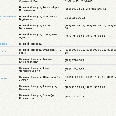
Сущёвский Вал
81-79, (495) 232-96-15
Нижний Новгород, Новосибирск,
(383) 362-15-15 (многоканальный)
Потанинская
кс Экспедишн
Нижний Новгород, Дзержинск,
8-909-282-20-22
к
Будённого
Нижний Новгород, Пермь,
(342) 206-03-34, (342) 206-03-35, (342) 2
Васильева
36
Нижний Новгород, Томск, Нижне-
(3822) 90-04-54, (3822) 90-04-64
Луговая
Брокер
Нижний Новгород
—
Нижний Новгород, Ульянова, 7 - 3
(831) 202-09-12, (831) 202-09-13, (831) 2
 берег
офис
15
Нижний Новгород, Москва,
(499) 272-63-89
Южнопортовая
Нижний Новгород, Омск,
(3812) 28-43-52
Челюскинцев 4-я
Нижний Новгород, Шаляпина, 2а -
(831) 414-91-88, (831) 275-25-95, (831) 2
ставка
2 офис
71
Нижний Новгород, Славгород,
(38568) 5-54-93, (3852) 55-54-97
Пушкина
Нижний Новгород, Улан-Удэ,
(3012) 20-00-18
Сахьяновой