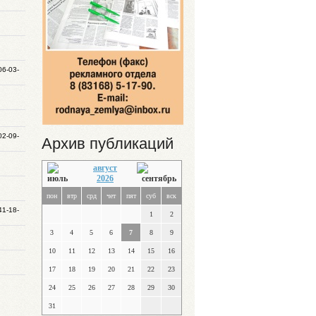
06-03-
02-09-
Архив публикаций
август
2026
пон
втр
срд
чет
пят
суб
вск
41-18-
1
2
3
4
5
6
7
8
9
10
11
12
13
14
15
16
17
18
19
20
21
22
23
24
25
26
27
28
29
30
31