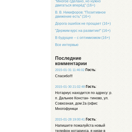
"Многое сделано, но нужно
двигаться вперёд" (16+)
В. В. Никифоров: "Позитивное
движение есть" (16+)
Дорога ошибок не прощает (16+)
"Держим курс на развитие!" (16+)
В будущее – с оптимизмом (16+)
Все интервью
Последние
комментарии
Гость
:
2015-01-31 11:46:02
Спасибо!!!
Гость
:
2015-01-30 21:02:48
Нотариус находится по адресу: р.
п. Дальнее Констан- тиново, ул.
Совхозная, дом 2а (офис
Многофункци
Гость
:
2015-01-28 19:00:41
Напишите пожалуйста новый
телефон нотариуса, я нигде в