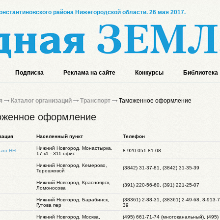
онстантиновского района Нижегородской области. 26 мая 2017.
Подписка
Реклама на сайте
Конкурсы
Библиотека
я
Каталог организаций
Транспорт
Таможенное оформление
оженное оформление
зация
Населенный пункт
Телефон
Нижний Новгород, Монастырка,
ьон-НН
8-920-051-81-08
17 к1 - 311 офис
Нижний Новгород, Кемерово,
(3842) 31-37-81, (3842) 31-35-39
Терешковой
Нижний Новгород, Красноярск,
(391) 220-56-60, (391) 221-25-07
Ломоносова
Нижний Новгород, Барабинск,
(38361) 2-88-31, (38361) 2-49-68, 8-913-
Гутова пер
39
Нижний Новгород, Москва,
(495) 661-71-74 (многоканальный), (495)