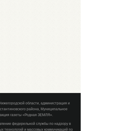
Нижегородской области, администрация и
стантиновского района, Муниципальное
акция газеты «Родная ЗЕМЛЯ».
вление федерельной службы по надзору в
х технологий и массовых коммуникаций по