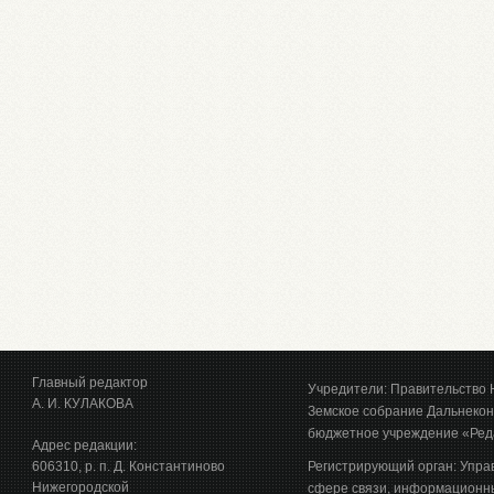
Главный редактор
Учредители: Правительство 
А. И. КУЛАКОВА
Земское собрание Дальнекон
бюджетное учреждение «Ред
Адрес редакции:
606310, р. п. Д. Константиново
Регистрирующий орган: Упра
Нижегородской
сфере связи, информационны