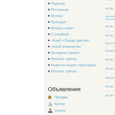
Родники
РАТЭК
Россиянка
Истоки
Автолю
Логисти
Культура
РАТЭК
Вопрос-ответ
С улыбкой
РАТЭК
«Клуб «Среди цветов»
Руста-
«Клуб знакомств»
Правый
Интернет-проект
Рейтинг сайтов
РАТЭК
Новости наших партнеров
РАТЭК
Каталог сайтов
Евродо
РАТЭК
Объявления
РАТЭК
Продам
Куплю
Услуги