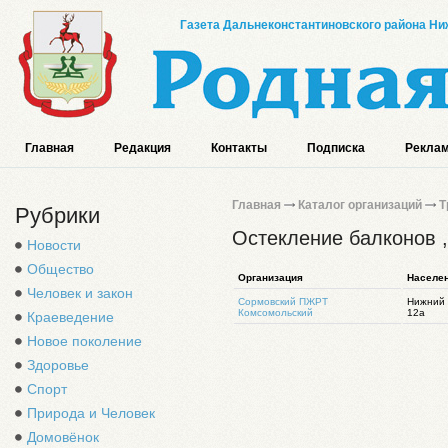
Газета Дальнеконстантиновского района Ниж
Главная
Редакция
Контакты
Подписка
Реклам
Главная
Каталог организаций
Т
Рубрики
Остекление балконов 
Новости
Общество
Организация
Населе
Человек и закон
Сормовский ПЖРТ
Нижний 
Комсомольский
12а
Краеведение
Новое поколение
Здоровье
Спорт
Природа и Человек
Домовёнок