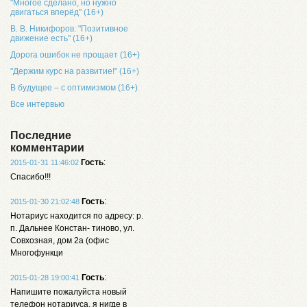
"Многое сделано, но нужно
двигаться вперёд" (16+)
В. В. Никифоров: "Позитивное
движение есть" (16+)
Дорога ошибок не прощает (16+)
"Держим курс на развитие!" (16+)
В будущее – с оптимизмом (16+)
Все интервью
Последние
комментарии
Гость
:
2015-01-31 11:46:02
Спасибо!!!
Гость
:
2015-01-30 21:02:48
Нотариус находится по адресу: р.
п. Дальнее Констан- тиново, ул.
Совхозная, дом 2а (офис
Многофункци
Гость
:
2015-01-28 19:00:41
Напишите пожалуйста новый
телефон нотариуса, я нигде в