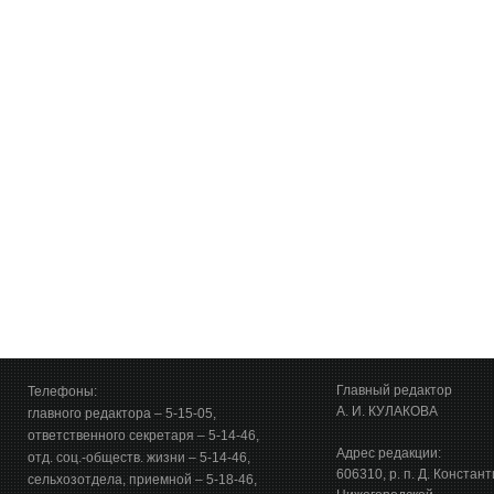
Главный редактор
Телефоны:
А. И. КУЛАКОВА
главного редактора – 5-15-05,
ответственного секретаря – 5-14-46,
Адрес редакции:
отд. соц.-обществ. жизни – 5-14-46,
606310, р. п. Д. Констан
сельхозотдела, приемной – 5-18-46,