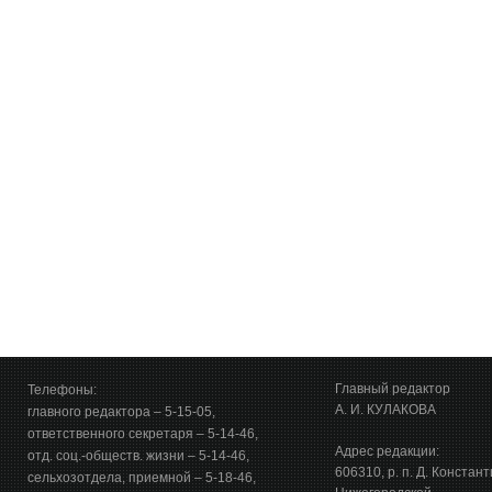
Главный редактор
Телефоны:
А. И. КУЛАКОВА
главного редактора – 5-15-05,
ответственного секретаря – 5-14-46,
Адрес редакции:
отд. соц.-обществ. жизни – 5-14-46,
606310, р. п. Д. Констан
сельхозотдела, приемной – 5-18-46,