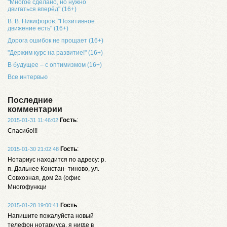
"Многое сделано, но нужно
двигаться вперёд" (16+)
В. В. Никифоров: "Позитивное
движение есть" (16+)
Дорога ошибок не прощает (16+)
"Держим курс на развитие!" (16+)
В будущее – с оптимизмом (16+)
Все интервью
Последние
комментарии
Гость
:
2015-01-31 11:46:02
Спасибо!!!
Гость
:
2015-01-30 21:02:48
Нотариус находится по адресу: р.
п. Дальнее Констан- тиново, ул.
Совхозная, дом 2а (офис
Многофункци
Гость
:
2015-01-28 19:00:41
Напишите пожалуйста новый
телефон нотариуса, я нигде в