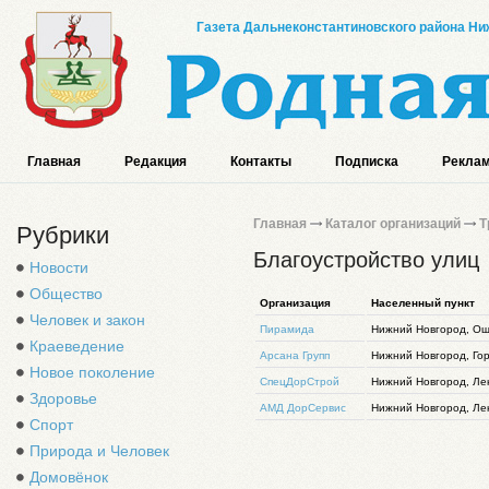
Газета Дальнеконстантиновского района Ниж
Главная
Редакция
Контакты
Подписка
Реклам
Главная
Каталог организаций
Т
Рубрики
Благоустройство улиц
Новости
Общество
Организация
Населенный пункт
Человек и закон
Пирамида
Нижний Новгород, Ош
Краеведение
Арсана Групп
Нижний Новгород, Гор
Новое поколение
СпецДорСтрой
Нижний Новгород, Лен
Здоровье
АМД ДорСервис
Нижний Новгород, Лен
Спорт
Природа и Человек
Домовёнок