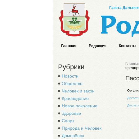
Газета Дальнек
Главная
Редакция
Контакты
Главна
Рубрики
предпр
Новости
Пасс
Общество
Человек и закон
Органи
Краеведение
Диспетч
Новое поколение
Диспетч
Здоровье
Спорт
Природа и Человек
Домовёнок