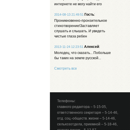
интернете не могу найти его
Гость
:
2014-08-13 21:49:51
Проникновенно-пронзительное
стихотворение!Заставляет
слушать и слышать. И увидеть
чистые глаза ребен
Алексей
:
2013-11-24 12:23:51
Молодец, что сказать... Побольше
бы таких на земле русской...
Смотреть все
Телефоны:
главного редактора – 5-15-05,
ответственного секретаря – 5-14-46,
отд. соц.-обществ. жизни – 5-14-46,
сельхозотдела, приемной – 5-18-46,