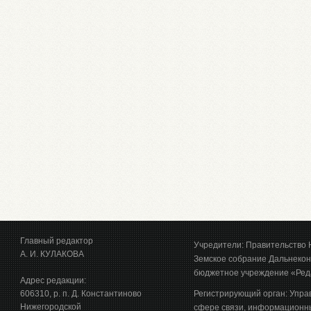
Главный редактор
Учредители: Правительство 
А. И. КУЛАКОВА
Земское собрание Дальнекон
бюджетное учреждение «Ред
Адрес редакции:
606310, р. п. Д. Константиново
Регистрирующий орган: Упра
Нижегородской
сфере связи, информационны