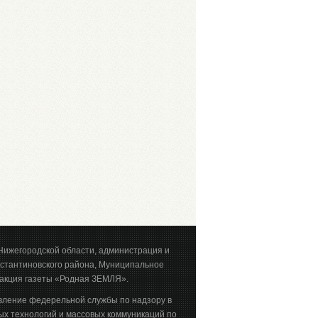
Нижегородской области, администрация и
стантиновского района, Муниципальное
акция газеты «Родная ЗЕМЛЯ».
вление федерельной службы по надзору в
х технологий и массовых коммуникаций по