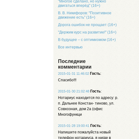
"Многое сделано, но нужно
двигаться вперёд" (16+)
В. В. Никифоров: "Позитивное
движение есть" (16+)
Дорога ошибок не прощает (16+)
"Держим курс на развитие!" (16+)
В будущее – с оптимизмом (16+)
Все интервью
Последние
комментарии
Гость
:
2015-01-31 11:46:02
Спасибо!!!
Гость
:
2015-01-30 21:02:48
Нотариус находится по адресу: р.
п. Дальнее Констан- тиново, ул.
Совхозная, дом 2а (офис
Многофункци
Гость
:
2015-01-28 19:00:41
Напишите пожалуйста новый
телефон нотариуса, я нигде в