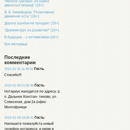
"Многое сделано, но нужно
двигаться вперёд" (16+)
В. В. Никифоров: "Позитивное
движение есть" (16+)
Дорога ошибок не прощает (16+)
"Держим курс на развитие!" (16+)
В будущее – с оптимизмом (16+)
Все интервью
Последние
комментарии
Гость
:
2015-01-31 11:46:02
Спасибо!!!
Гость
:
2015-01-30 21:02:48
Нотариус находится по адресу: р.
п. Дальнее Констан- тиново, ул.
Совхозная, дом 2а (офис
Многофункци
Гость
:
2015-01-28 19:00:41
Напишите пожалуйста новый
телефон нотариуса, я нигде в