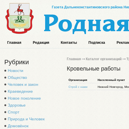
Газета Дальнеконстантиновского района Ниж
Главная
Редакция
Контакты
Подписка
Реклам
Главная
Каталог организаций
Т
Рубрики
Кровельные работы
Новости
Общество
Организация
Населенный пункт
Человек и закон
Строй с нами
Нижний Новгород, Мон
Краеведение
Новое поколение
Здоровье
Спорт
Природа и Человек
Домовёнок