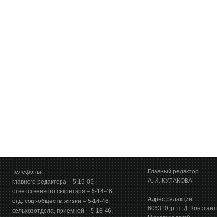
Главный редактор
Телефоны:
А. И. КУЛАКОВА
главного редактора – 5-15-05,
ответственного секретаря – 5-14-46,
Адрес редакции:
отд. соц.-обществ. жизни – 5-14-46,
606310, р. п. Д. Констан
сельхозотдела, приемной – 5-18-46,