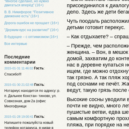
"Многое сделано, но нужно
присоединился к диалогу
двигаться вперёд" (16+)
дело. Здесь же дети бега
В. В. Никифоров: "Позитивное
движение есть" (16+)
Чуть поодаль расположи
Дорога ошибок не прощает (16+)
детьми готовит перекус.
"Держим курс на развитие!" (16+)
– Как отдыхаете? – спраш
В будущее – с оптимизмом (16+)
Все интервью
– Прежде, чем расположи
женщина. – Вон, в мешок
Последние
домой, захватим до конте
комментарии
нас в деревне купаться н
Гость
:
2015-01-31 11:46:02
ищем, где можно отдохну
Спасибо!!!
так грязно. А так пляж х
под соснами не печёт. Жа
Гость
:
2015-01-30 21:02:48
ведут, такую грязь после
Нотариус находится по адресу: р.
п. Дальнее Констан- тиново, ул.
Высокие сосны уводили в
Совхозная, дом 2а (офис
почти не видно, много л
Многофункци
пушистые ветви, едва ше
Гость
:
2015-01-28 19:00:41
самым комфортную прохл
Напишите пожалуйста новый
пляжа, при порядке на н
телефон нотариуса, я нигде в