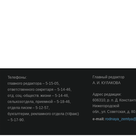
Главный редактор
Телефоны:
А. И. КУЛАКОВА
главного редактора – 5-15-05,
ответственного секретаря – 5-14-46,
Адрес редакции:
отд. соц.-обществ. жизни – 5-14-46,
606310, р. п. Д. Констан
сельхозотдела, приемной – 5-18-46,
Нижегородской
отдела писем – 5-12-57,
обл., ул. Советская, д. 80
бухгалтерии, рекламного отдела (т/факс)
е-mail:
rodnaya_zemlya@
– 5-17-90.