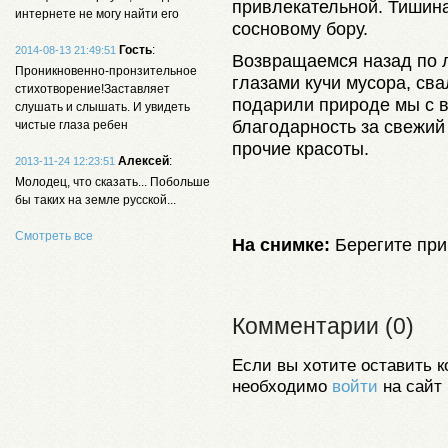
привлекательной. Тишина
интернете не могу найти его
сосновому бору.
Гость
:
2014-08-13 21:49:51
Возвращаемся назад по л
Проникновенно-пронзительное
глазами кучи мусора, свал
стихотворение!Заставляет
подарили природе мы с 
слушать и слышать. И увидеть
благодарность за свежий 
чистые глаза ребен
прочие красоты.
Алексей
:
2013-11-24 12:23:51
Молодец, что сказать... Побольше
бы таких на земле русской...
Смотреть все
На снимке:
Берегите при
Комментарии (0)
Если вы хотите оставить к
необходимо
войти
на сайт