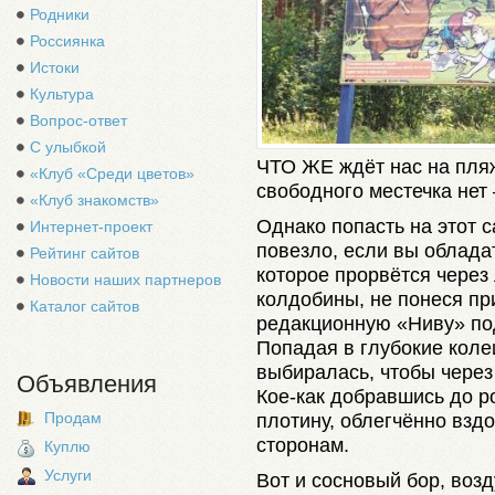
Родники
Россиянка
Истоки
Культура
Вопрос-ответ
С улыбкой
ЧТО ЖЕ ждёт нас на пляж
«Клуб «Среди цветов»
свободного местечка нет
«Клуб знакомств»
Однако попасть на этот с
Интернет-проект
повезло, если вы обладат
Рейтинг сайтов
которое прорвётся через
Новости наших партнеров
колдобины, не понеся пр
Каталог сайтов
редакционную «Ниву» по
Попадая в глубокие колеи
выбиралась, чтобы через
Объявления
Кое-как добравшись до р
Продам
плотину, облегчённо вздо
сторонам.
Куплю
Услуги
Вот и сосновый бор, возд