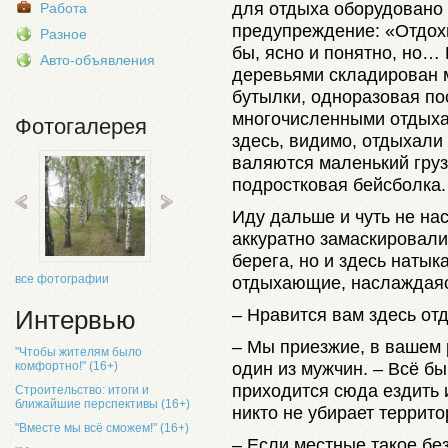
для отдыха оборудовано –
Работа
предупреждение: «Отдохн
Разное
бы, ясно и понятно, но…
Авто-объявления
деревьями складирован му
бутылки, одноразовая по
многочисленными отдыха
Фотогалерея
здесь, видимо, отдыхали 
валяются маленький гру
подростковая бейсболка.
Иду дальше и чуть не нас
аккуратно замаскировали
берега, но и здесь натык
все фотографии
отдыхающие, наслаждаяс
– Нравится вам здесь отд
Интервью
– Мы приезжие, в вашем 
"Чтобы жителям было
один из мужчин. – Всё бы
комфортно!" (16+)
приходится сюда ездить 
Строительство: итоги и
ближайшие перспективы (16+)
никто не убирает террит
"Вместе мы всё сможем!" (16+)
– Если местные такое бе