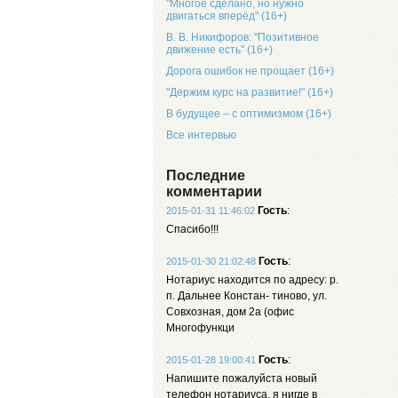
"Многое сделано, но нужно
двигаться вперёд" (16+)
В. В. Никифоров: "Позитивное
движение есть" (16+)
Дорога ошибок не прощает (16+)
"Держим курс на развитие!" (16+)
В будущее – с оптимизмом (16+)
Все интервью
Последние
комментарии
Гость
:
2015-01-31 11:46:02
Спасибо!!!
Гость
:
2015-01-30 21:02:48
Нотариус находится по адресу: р.
п. Дальнее Констан- тиново, ул.
Совхозная, дом 2а (офис
Многофункци
Гость
:
2015-01-28 19:00:41
Напишите пожалуйста новый
телефон нотариуса, я нигде в