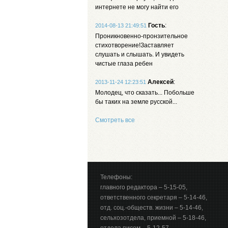
интернете не могу найти его
Гость
:
2014-08-13 21:49:51
Проникновенно-пронзительное
стихотворение!Заставляет
слушать и слышать. И увидеть
чистые глаза ребен
Алексей
:
2013-11-24 12:23:51
Молодец, что сказать... Побольше
бы таких на земле русской...
Смотреть все
Телефоны:
главного редактора – 5-15-05,
ответственного секретаря – 5-14-46,
отд. соц.-обществ. жизни – 5-14-46,
сельхозотдела, приемной – 5-18-46,