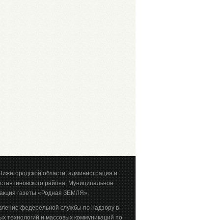
Нижегородской области, администрация и
стантиновского района, Муниципальное
акция газеты «Родная ЗЕМЛЯ».
вление федерельной службы по надзору в
х технологий и массовых коммуникаций по