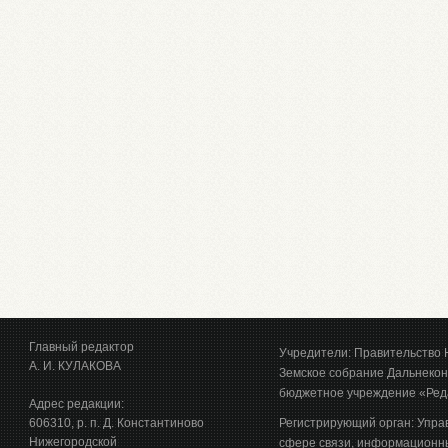
Главный редактор
Учредители: Правительство 
А. И. КУЛАКОВА
Земское собрание Дальнекон
бюджетное учреждение «Ред
Адрес редакции:
606310, р. п. Д. Константиново
Регистрирующий орган: Упра
Нижегородской
сфере связи, информационны