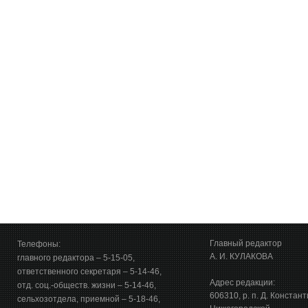
Главный редактор
Телефоны:
А. И. КУЛАКОВА
главного редактора – 5-15-05,
ответственного секретаря – 5-14-46,
Адрес редакции:
отд. соц.-обществ. жизни – 5-14-46,
606310, р. п. Д. Констан
сельхозотдела, приемной – 5-18-46,