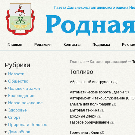
Газета Дальнеконстантиновского района Ниж
Главная
Редакция
Контакты
Подписка
Реклам
Главная
Каталог организаций
Т
Рубрики
Топливо
Новости
Общество
Абразивный инструмент
(2)
Человек и закон
Автоматические ворота , двери
(1)
Краеведение
Авторемонт и техобслуживание (СТО
Новое поколение
Бумага для полиграфии
(1)
Здоровье
Бытовая техника
(1)
Входные двери
(2)
Спорт
Газовое оборудование
(2)
Природа и Человек
Домовёнок
Герметики , Клеи
(2)