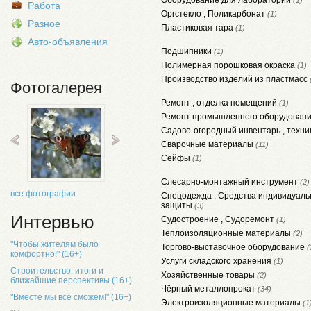
Оборудование для лабораторий
(1)
Работа
Оргстекло , Поликарбонат
(1)
Разное
Пластиковая тара
(1)
Авто-объявления
Подшипники
(1)
Полимерная порошковая окраска
(1)
Производство изделий из пластмасс
Фотогалерея
Ремонт , отделка помещений
(1)
Ремонт промышленного оборудован
Садово-огородный инвентарь , техн
Сварочные материалы
(11)
Сейфы
(1)
Слесарно-монтажный инструмент
(2)
все фотографии
Спецодежда , Средства индивидуаль
защиты
(3)
Интервью
Судостроение , Судоремонт
(1)
Теплоизоляционные материалы
(2)
"Чтобы жителям было
Торгово-выставочное оборудование
(
комфортно!" (16+)
Услуги складского хранения
(1)
Строительство: итоги и
Хозяйственные товары
(2)
ближайшие перспективы (16+)
Чёрный металлопрокат
(34)
"Вместе мы всё сможем!" (16+)
Электроизоляционные материалы
(1