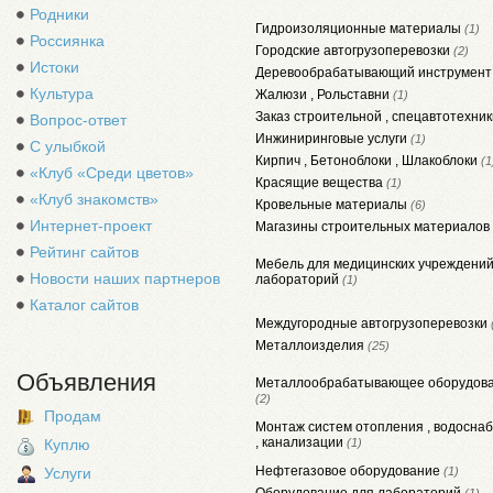
Родники
Гидроизоляционные материалы
(1)
Россиянка
Городские автогрузоперевозки
(2)
Истоки
Деревообрабатывающий инструмен
Культура
Жалюзи , Рольставни
(1)
Заказ строительной , спецавтотехни
Вопрос-ответ
Инжиниринговые услуги
(1)
С улыбкой
Кирпич , Бетоноблоки , Шлакоблоки
(1
«Клуб «Среди цветов»
Красящие вещества
(1)
«Клуб знакомств»
Кровельные материалы
(6)
Интернет-проект
Магазины строительных материалов
Рейтинг сайтов
Мебель для медицинских учреждений
Новости наших партнеров
лабораторий
(1)
Каталог сайтов
Междугородные автогрузоперевозки
Металлоизделия
(25)
Объявления
Металлообрабатывающее оборудов
(2)
Продам
Монтаж систем отопления , водосна
, канализации
Куплю
(1)
Нефтегазовое оборудование
Услуги
(1)