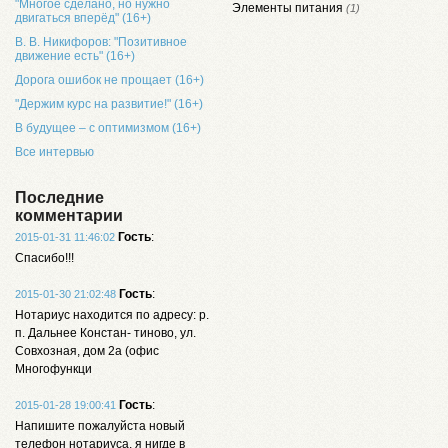
"Многое сделано, но нужно
Элементы питания
(1)
двигаться вперёд" (16+)
В. В. Никифоров: "Позитивное
движение есть" (16+)
Дорога ошибок не прощает (16+)
"Держим курс на развитие!" (16+)
В будущее – с оптимизмом (16+)
Все интервью
Последние
комментарии
Гость
:
2015-01-31 11:46:02
Спасибо!!!
Гость
:
2015-01-30 21:02:48
Нотариус находится по адресу: р.
п. Дальнее Констан- тиново, ул.
Совхозная, дом 2а (офис
Многофункци
Гость
:
2015-01-28 19:00:41
Напишите пожалуйста новый
телефон нотариуса, я нигде в