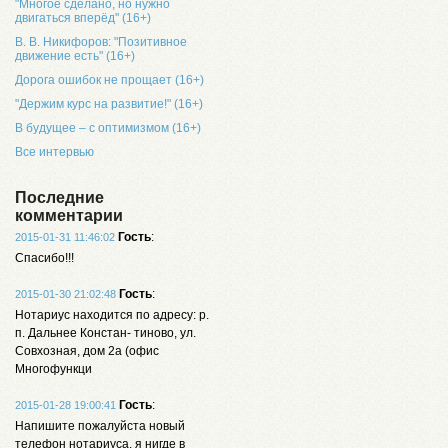
"Многое сделано, но нужно
двигаться вперёд" (16+)
В. В. Никифоров: "Позитивное
движение есть" (16+)
Дорога ошибок не прощает (16+)
"Держим курс на развитие!" (16+)
В будущее – с оптимизмом (16+)
Все интервью
Последние
комментарии
Гость
:
2015-01-31 11:46:02
Спасибо!!!
Гость
:
2015-01-30 21:02:48
Нотариус находится по адресу: р.
п. Дальнее Констан- тиново, ул.
Совхозная, дом 2а (офис
Многофункци
Гость
:
2015-01-28 19:00:41
Напишите пожалуйста новый
телефон нотариуса, я нигде в