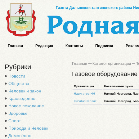
Газета Дальнеконстантиновского района Ниж
Главная
Редакция
Контакты
Подписка
Реклам
Главная
Каталог организаций
Т
Рубрики
Газовое оборудование
Новости
Общество
Организация
Населенный пункт
Человек и закон
Навигатор-НН
Нижний Новгород, Лари
Краеведение
ОксиГазСервис
Нижний Новгород, Баз
Новое поколение
Здоровье
Спорт
Природа и Человек
Домовёнок