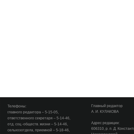
Главный редактор
Телефоны:
А. И. КУЛАКОВА
главного редактора – 5-15-05,
ответственного секретаря – 5-14-46,
Адрес редакции:
отд. соц.-обществ. жизни – 5-14-46,
606310, р. п. Д. Констан
сельхозотдела, приемной – 5-18-46,