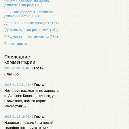
"Многое сделано, но нужно
двигаться вперёд" (16+)
В. В. Никифоров: "Позитивное
движение есть" (16+)
Дорога ошибок не прощает (16+)
"Держим курс на развитие!" (16+)
В будущее – с оптимизмом (16+)
Все интервью
Последние
комментарии
Гость
:
2015-01-31 11:46:02
Спасибо!!!
Гость
:
2015-01-30 21:02:48
Нотариус находится по адресу: р.
п. Дальнее Констан- тиново, ул.
Совхозная, дом 2а (офис
Многофункци
Гость
:
2015-01-28 19:00:41
Напишите пожалуйста новый
телефон нотариуса, я нигде в