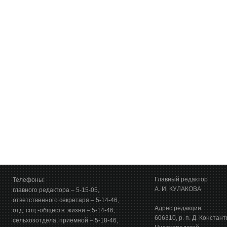
Главный редактор
Телефоны:
А. И. КУЛАКОВА
главного редактора – 5-15-05,
ответственного секретаря – 5-14-46,
Адрес редакции:
отд. соц.-обществ. жизни – 5-14-46,
606310, р. п. Д. Констан
сельхозотдела, приемной – 5-18-46,