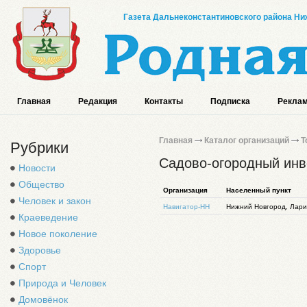
Газета Дальнеконстантиновского района Ниж
Главная
Редакция
Контакты
Подписка
Реклам
Главная
Каталог организаций
Т
Рубрики
Садово-огородный инве
Новости
Общество
Организация
Населенный пункт
Человек и закон
Навигатор-НН
Нижний Новгород, Ларин
Краеведение
Новое поколение
Здоровье
Спорт
Природа и Человек
Домовёнок