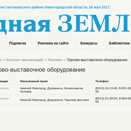
онстантиновского района Нижегородской области. 26 мая 2017.
Подписка
Реклама на сайте
Конкурсы
Библиотека
я
Каталог организаций
Топливо
Торгово-выставочное оборудование
ово-выставочное оборудование
зация
Населенный пункт
Телефон
овские
Нижний Новгород, Дзержинск, Космонавтов
(8313) 24-13-46, 8-951-9
бульвар
56
овские
(8313) 21-39-03, 8-904-9
Нижний Новгород, Дзержинск, Чкалова проспект
08