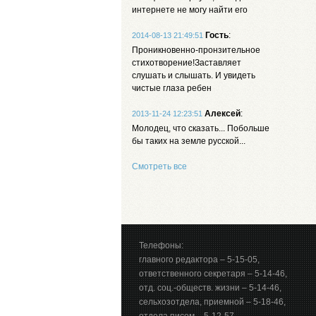
интернете не могу найти его
Гость
:
2014-08-13 21:49:51
Проникновенно-пронзительное
стихотворение!Заставляет
слушать и слышать. И увидеть
чистые глаза ребен
Алексей
:
2013-11-24 12:23:51
Молодец, что сказать... Побольше
бы таких на земле русской...
Смотреть все
Телефоны:
главного редактора – 5-15-05,
ответственного секретаря – 5-14-46,
отд. соц.-обществ. жизни – 5-14-46,
сельхозотдела, приемной – 5-18-46,