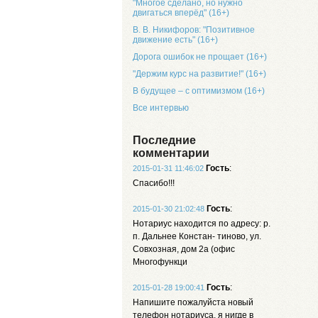
"Многое сделано, но нужно
двигаться вперёд" (16+)
В. В. Никифоров: "Позитивное
движение есть" (16+)
Дорога ошибок не прощает (16+)
"Держим курс на развитие!" (16+)
В будущее – с оптимизмом (16+)
Все интервью
Последние
комментарии
Гость
:
2015-01-31 11:46:02
Спасибо!!!
Гость
:
2015-01-30 21:02:48
Нотариус находится по адресу: р.
п. Дальнее Констан- тиново, ул.
Совхозная, дом 2а (офис
Многофункци
Гость
:
2015-01-28 19:00:41
Напишите пожалуйста новый
телефон нотариуса, я нигде в