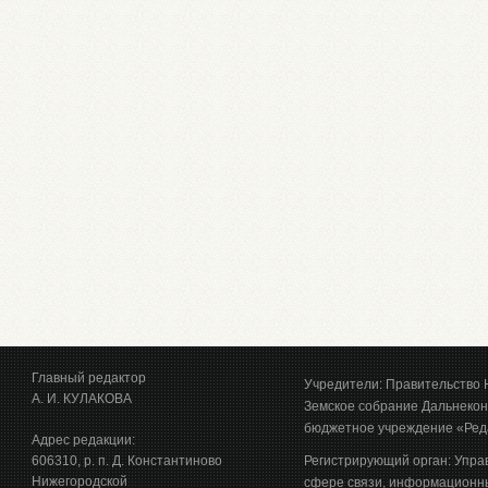
Главный редактор
Учредители: Правительство 
А. И. КУЛАКОВА
Земское собрание Дальнекон
бюджетное учреждение «Ред
Адрес редакции:
606310, р. п. Д. Константиново
Регистрирующий орган: Упра
Нижегородской
сфере связи, информационны