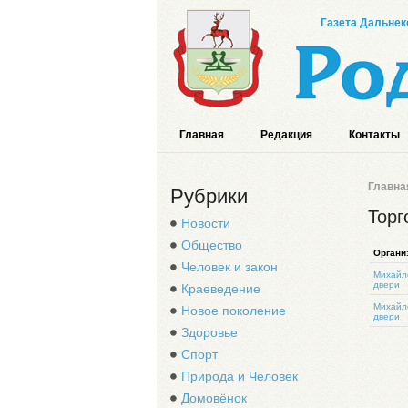
Газета Дальнек
Главная
Редакция
Контакты
Главна
Рубрики
Торг
Новости
Общество
Органи
Человек и закон
Михайл
двери
Краеведение
Михайл
Новое поколение
двери
Здоровье
Спорт
Природа и Человек
Домовёнок