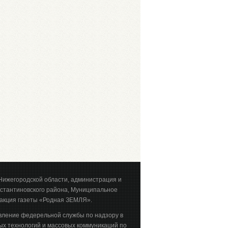
Нижегородской области, администрация и
стантиновского района, Муниципальное
акция газеты «Родная ЗЕМЛЯ».
вление федерельной службы по надзору в
х технологий и массовых коммуникаций по