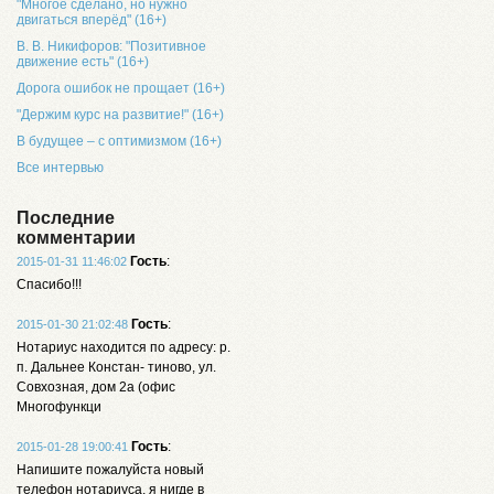
"Многое сделано, но нужно
двигаться вперёд" (16+)
В. В. Никифоров: "Позитивное
движение есть" (16+)
Дорога ошибок не прощает (16+)
"Держим курс на развитие!" (16+)
В будущее – с оптимизмом (16+)
Все интервью
Последние
комментарии
Гость
:
2015-01-31 11:46:02
Спасибо!!!
Гость
:
2015-01-30 21:02:48
Нотариус находится по адресу: р.
п. Дальнее Констан- тиново, ул.
Совхозная, дом 2а (офис
Многофункци
Гость
:
2015-01-28 19:00:41
Напишите пожалуйста новый
телефон нотариуса, я нигде в