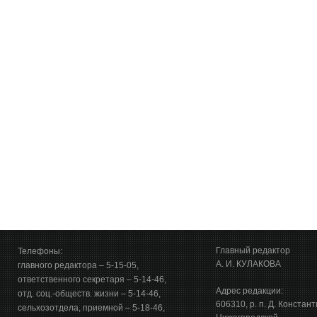
Главный редактор
Телефоны:
А. И. КУЛАКОВА
главного редактора – 5-15-05,
ответственного секретаря – 5-14-46,
Адрес редакции:
отд. соц.-обществ. жизни – 5-14-46,
606310, р. п. Д. Констан
сельхозотдела, приемной – 5-18-46,