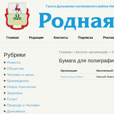
Газета Дальнеконстантиновского района Ниж
Главная
Редакция
Контакты
Подписка
Реклам
Главная
Каталог организаций
Т
Рубрики
Бумага для полиграфи
Новости
Общество
Организация
Населенный 
Человек и закон
Нижегород Инвест
Нижний Новгор
Краеведение
Новое поколение
Здоровье
Спорт
Природа и Человек
Домовёнок