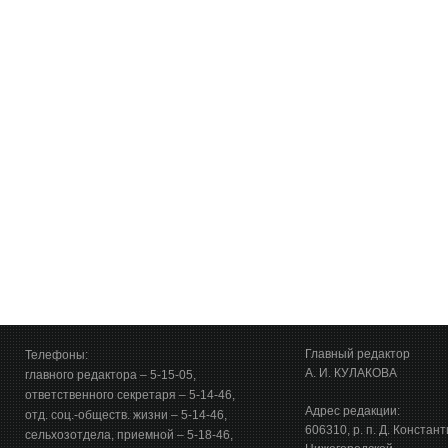
Главный редактор
Телефоны:
А. И. КУЛАКОВА
главного редактора – 5-15-05,
ответственного секретаря – 5-14-46,
Адрес редакции:
отд. соц.-обществ. жизни – 5-14-46,
606310, р. п. Д. Констан
сельхозотдела, приемной – 5-18-46,