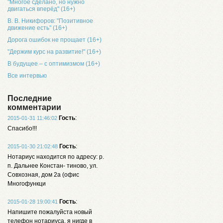
"Многое сделано, но нужно
двигаться вперёд" (16+)
В. В. Никифоров: "Позитивное
движение есть" (16+)
Дорога ошибок не прощает (16+)
"Держим курс на развитие!" (16+)
В будущее – с оптимизмом (16+)
Все интервью
Последние
комментарии
Гость
:
2015-01-31 11:46:02
Спасибо!!!
Гость
:
2015-01-30 21:02:48
Нотариус находится по адресу: р.
п. Дальнее Констан- тиново, ул.
Совхозная, дом 2а (офис
Многофункци
Гость
:
2015-01-28 19:00:41
Напишите пожалуйста новый
телефон нотариуса, я нигде в