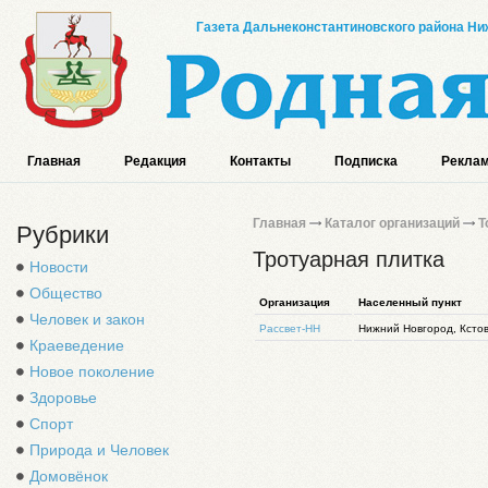
Газета Дальнеконстантиновского района Ниж
Главная
Редакция
Контакты
Подписка
Реклам
Главная
Каталог организаций
Т
Рубрики
Тротуарная плитка
Новости
Общество
Организация
Населенный пункт
Человек и закон
Рассвет-НН
Нижний Новгород, Ксто
Краеведение
Новое поколение
Здоровье
Спорт
Природа и Человек
Домовёнок