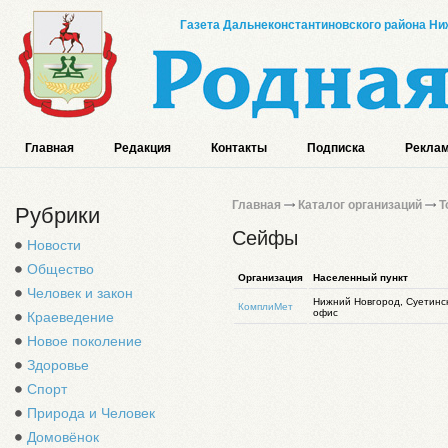
Газета Дальнеконстантиновского района Ниж
Главная
Редакция
Контакты
Подписка
Реклам
Главная
Каталог организаций
Т
Рубрики
Сейфы
Новости
Общество
Организация
Населенный пункт
Человек и закон
Нижний Новгород, Суетинск
КомплиМет
офис
Краеведение
Новое поколение
Здоровье
Спорт
Природа и Человек
Домовёнок