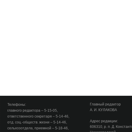
Главный редактор
Телефоны:
А. И. КУЛАКОВА
главного редактора – 5-15-05,
ответственного секретаря – 5-14-46,
Адрес редакции:
отд. соц.-обществ. жизни – 5-14-46,
606310, р. п. Д. Констан
сельхозотдела, приемной – 5-18-46,