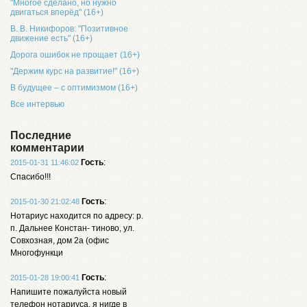
"Многое сделано, но нужно
двигаться вперёд" (16+)
В. В. Никифоров: "Позитивное
движение есть" (16+)
Дорога ошибок не прощает (16+)
"Держим курс на развитие!" (16+)
В будущее – с оптимизмом (16+)
Все интервью
Последние
комментарии
Гость
:
2015-01-31 11:46:02
Спасибо!!!
Гость
:
2015-01-30 21:02:48
Нотариус находится по адресу: р.
п. Дальнее Констан- тиново, ул.
Совхозная, дом 2а (офис
Многофункци
Гость
:
2015-01-28 19:00:41
Напишите пожалуйста новый
телефон нотариуса, я нигде в