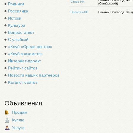
Нижний Новгород, Бор,
Створ НН
Родники
(Октябрьский)
Россиянка
Промтех-НН
Нижний Новгород, Зайц
Истоки
Культура
Вопрос-ответ
С улыбкой
«Клуб «Среди цветов»
«Клуб знакомств»
Интернет-проект
Рейтинг сайтов
Новости наших партнеров
Каталог сайтов
Объявления
Продам
Куплю
Услуги