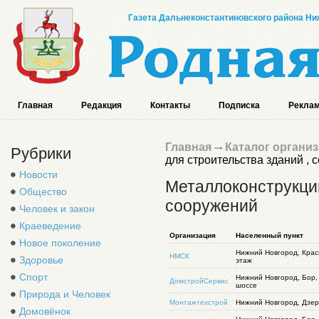
Газета Дальнеконстантиновского района Ниж
Главная
Редакция
Контакты
Подписка
Реклам
Главная
Каталог органи
Рубрики
для строительства зданий , 
Новости
Металлоконструкции
Общество
сооружений
Человек и закон
Краеведение
Организация
Населенный пункт
Новое поколение
Нижний Новгород, Красн
НМСК
Здоровье
этаж
Спорт
Нижний Новгород, Бор,
ДомстройСервис
шоссе
Природа и Человек
Монтажтехстрой
Нижний Новгород, Дзер
Домовёнок