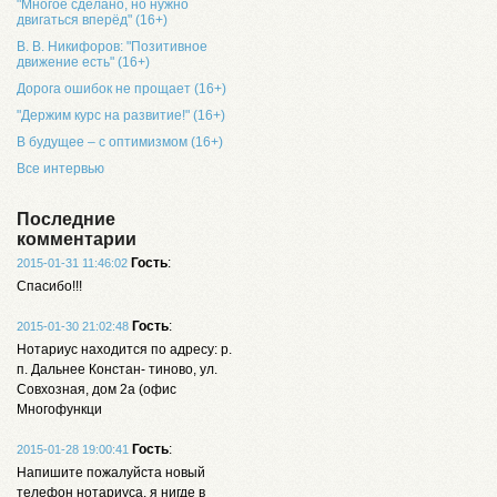
"Многое сделано, но нужно
двигаться вперёд" (16+)
В. В. Никифоров: "Позитивное
движение есть" (16+)
Дорога ошибок не прощает (16+)
"Держим курс на развитие!" (16+)
В будущее – с оптимизмом (16+)
Все интервью
Последние
комментарии
Гость
:
2015-01-31 11:46:02
Спасибо!!!
Гость
:
2015-01-30 21:02:48
Нотариус находится по адресу: р.
п. Дальнее Констан- тиново, ул.
Совхозная, дом 2а (офис
Многофункци
Гость
:
2015-01-28 19:00:41
Напишите пожалуйста новый
телефон нотариуса, я нигде в