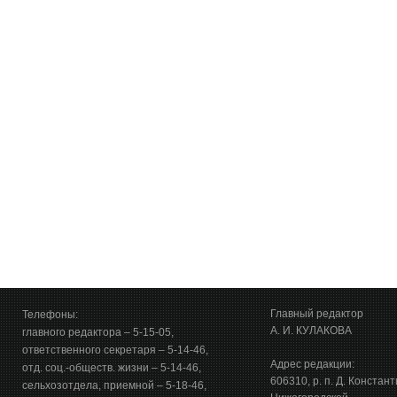
Главный редактор
Телефоны:
А. И. КУЛАКОВА
главного редактора – 5-15-05,
ответственного секретаря – 5-14-46,
Адрес редакции:
отд. соц.-обществ. жизни – 5-14-46,
606310, р. п. Д. Констан
сельхозотдела, приемной – 5-18-46,