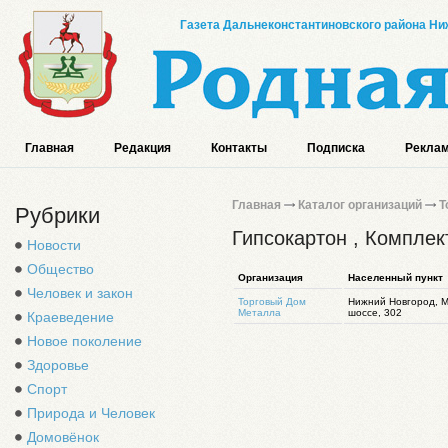
Газета Дальнеконстантиновского района Ниж
Главная
Редакция
Контакты
Подписка
Реклам
Главная
Каталог организаций
Т
Рубрики
Гипсокартон , Компле
Новости
Общество
Организация
Населенный пункт
Человек и закон
Торговый Дом
Нижний Новгород, М
Металла
шоссе, 302
Краеведение
Новое поколение
Здоровье
Спорт
Природа и Человек
Домовёнок