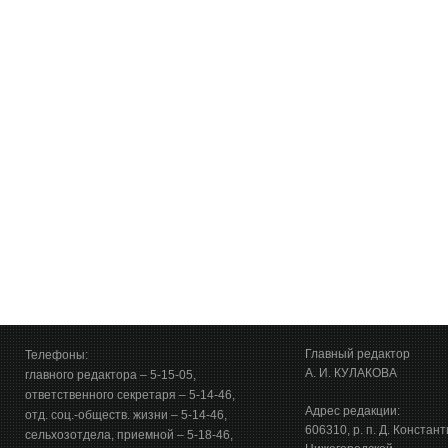
Главный редактор
Телефоны:
А. И. КУЛАКОВА
главного редактора – 5-15-05,
ответственного секретаря – 5-14-46,
Адрес редакции:
отд. соц.-обществ. жизни – 5-14-46,
606310, р. п. Д. Констан
сельхозотдела, приемной – 5-18-46,