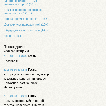
"Многое сделано, но нужно
двигаться вперёд" (16+)
В. В. Никифоров: "Позитивное
движение есть" (16+)
Дорога ошибок не прощает (16+)
"Держим курс на развитие!" (16+)
В будущее – с оптимизмом (16+)
Все интервью
Последние
комментарии
Гость
:
2015-01-31 11:46:02
Спасибо!!!
Гость
:
2015-01-30 21:02:48
Нотариус находится по адресу: р.
п. Дальнее Констан- тиново, ул.
Совхозная, дом 2а (офис
Многофункци
Гость
:
2015-01-28 19:00:41
Напишите пожалуйста новый
телефон нотариуса, я нигде в