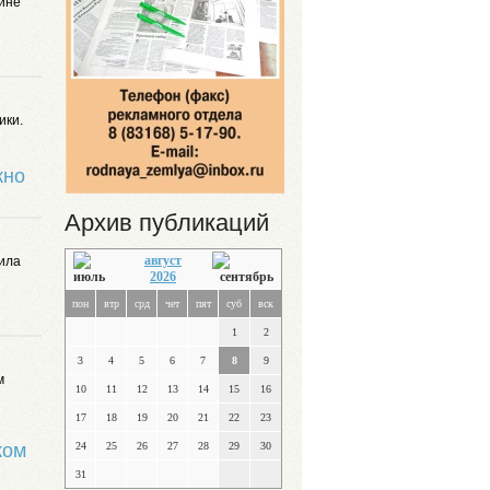
дине
ики.
жно
Архив публикаций
август
вила
2026
пон
втр
срд
чет
пят
суб
вск
1
2
3
4
5
6
7
8
9
м
10
11
12
13
14
15
16
17
18
19
20
21
22
23
ком
24
25
26
27
28
29
30
31