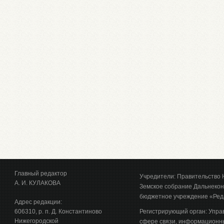
Главный редактор
Учредители: Правительство 
А. И. КУЛАКОВА
Земское собрание Дальнекон
бюджетное учреждение «Ред
Адрес редакции:
606310, р. п. Д. Константиново
Регистрирующий орган: Упра
Нижегородской
сфере связи, информационны