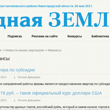
онстантиновского района Нижегородской области. 26 мая 2017.
Подписка
Реклама на сайте
Конкурсы
Библиотека
я
Новости наших партнеров
Финансы
ансы
тира по субсидии
.2013
Оксана Давыдова
из направлений работы фирмы является предоставление квартир по субсиди
479 руб. – таков официальный курс доллара США
.2013
Оксана Давыдова
етельству данных торгов, российский рубль, который в самом начале торгoв в