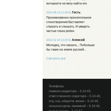
интернете не могу найти его
Гость
:
2014-08-13 21:49:51
Проникновенно-пронзительное
стихотворение!Заставляет
слушать и слышать. И увидеть
чистые глаза ребен
Алексей
:
2013-11-24 12:23:51
Молодец, что сказать... Побольше
бы таких на земле русской...
Смотреть все
Телефоны:
главного редактора – 5-15-05,
ответственного секретаря – 5-14-46,
отд. соц.-обществ. жизни – 5-14-46,
сельхозотдела, приемной – 5-18-46,