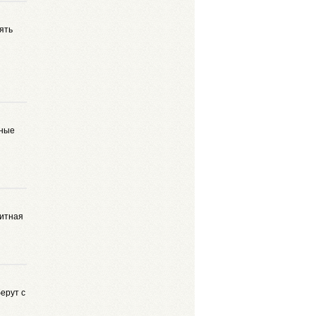
ять
ьные
дитная
ерут с