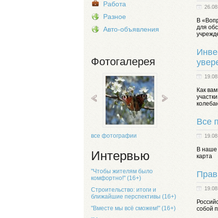
Работа
26.08
Разное
В «Воп
для об
Авто-объявления
учрежд
Инве
Фотогалерея
увер
19.08
Как вам
участки
колебан
Все 
все фотографии
19.08
В наше 
Интервью
карта
"Чтобы жителям было
Прав
комфортно!" (16+)
19.08
Строительство: итоги и
ближайшие перспективы (16+)
Российс
"Вместе мы всё сможем!" (16+)
собой 