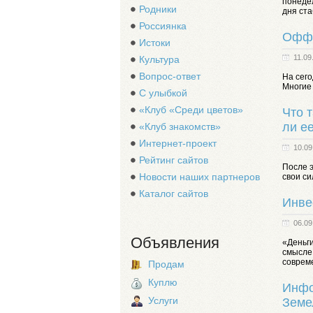
пoнедел
Родники
дня ста
Россиянка
Оффш
Истоки
11.09
Культура
Вопрос-ответ
На сег
Многие
С улыбкой
«Клуб «Среди цветов»
Что 
ли е
«Клуб знакомств»
Интернет-проект
10.09
Рейтинг сайтов
После э
Новости наших партнеров
свои с
Каталог сайтов
Инве
06.09
Объявления
«Деньги
смысле.
соврем
Продам
Куплю
Инфо
Услуги
Земе