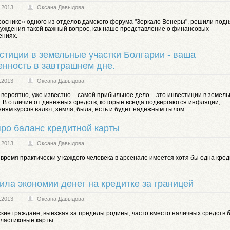
.2013
Оксана Давыдова
роснике» одного из отделов дамского форума "Зеркало Венеры", решили подн
суждения такой важный вопрос, как наше представление о финансовых
ениях.
стиции в земельные участки Болгарии - ваша
енность в завтрашнем дне.
.2013
Оксана Давыдова
 вероятно, уже известно – самой прибыльное дело – это инвестиции в земел
. В отличие от денежных средств, которые всегда подвергаются инфляции,
иям курсов валют, земля, была, есть и будет надежным тылом...
про баланс кредитной карты
.2013
Оксана Давыдова
время практически у каждого человека в арсенале имеется хотя бы одна кре
ила экономии денег на кредитке за границей
.2013
Оксана Давыдова
кие граждане, выезжая за пределы родины, часто вместо наличных средств б
пластиковые карты.