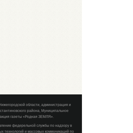
Нижегородской области, администрация и
стантиновского района, Муниципальное
акция газеты «Родная ЗЕМЛЯ».
вление федерельной службы по надзору в
х технологий и массовых коммуникаций по