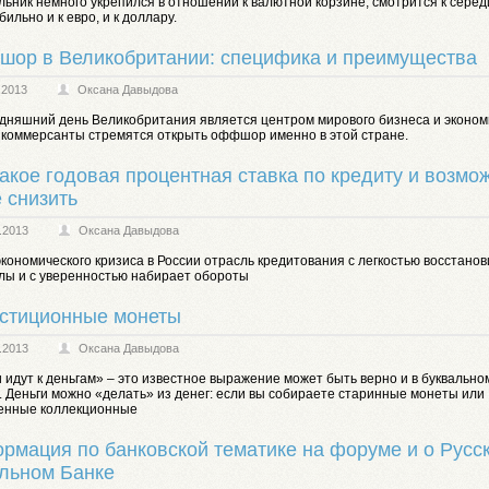
ьник немного укрепился в отношении к валютной корзине, смотрится к сере
бильно и к eвро, и к доллару.
ор в Великобритании: специфика и преимущества
.2013
Оксана Давыдова
одняшний день Великобритания является центром мирового бизнеса и эконом
 коммерсанты стремятся открыть оффшор именно в этой стране.
такое годовая процентная ставка по кредиту и возмо
е снизить
.2013
Оксана Давыдова
кономического кризиса в России отрасль кредитования с легкостью восстано
илы и с уверенностью набирает обороты
стиционные монеты
.2013
Оксана Давыдова
 идут к деньгам» – это известное выражение может быть верно и в буквально
 Деньги можно «делать» из денег: если вы собираете старинные монеты или
енные коллекционные
рмация по банковской тематике на форуме и о Русс
льном Банке