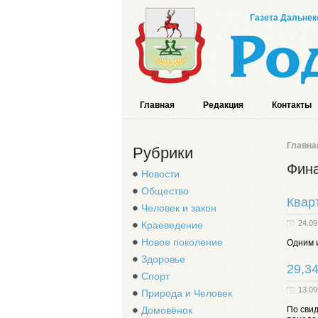
Газета Дальнек
Главная
Редакция
Контакты
Главна
Рубрики
Фин
Новости
Общество
Квар
Человек и закон
24.09
Краеведение
Новое поколение
Одним 
Здоровье
29,3
Спорт
13.09
Природа и Человек
Домовёнок
По свид