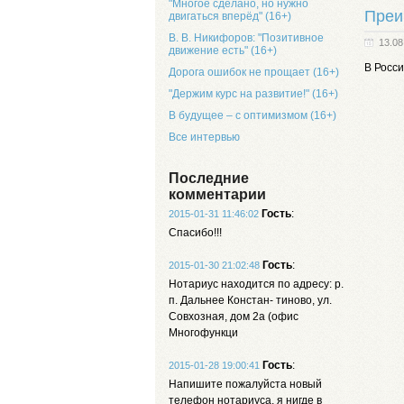
"Многое сделано, но нужно
Преи
двигаться вперёд" (16+)
В. В. Никифоров: "Позитивное
13.08
движение есть" (16+)
В Росси
Дорога ошибок не прощает (16+)
"Держим курс на развитие!" (16+)
В будущее – с оптимизмом (16+)
Все интервью
Последние
комментарии
Гость
:
2015-01-31 11:46:02
Спасибо!!!
Гость
:
2015-01-30 21:02:48
Нотариус находится по адресу: р.
п. Дальнее Констан- тиново, ул.
Совхозная, дом 2а (офис
Многофункци
Гость
:
2015-01-28 19:00:41
Напишите пожалуйста новый
телефон нотариуса, я нигде в