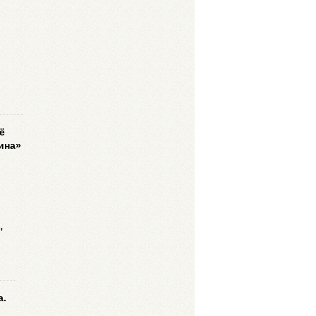
ё
ина»
"
а.