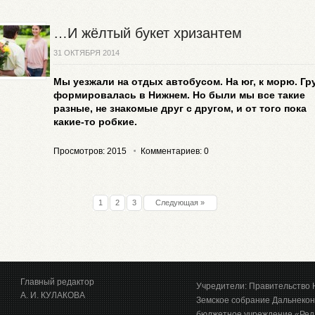
…И жёлтый букет хризантем
31 ОКТЯБРЯ 2014
Мы уезжали на отдых автобусом. На юг, к морю. Гр
формировалась в Нижнем. Но были мы все такие
разные, не знакомые друг с другом, и от того пока
какие-то робкие.
Просмотров: 2015
Комментариев: 0
1
2
3
Следующая »
Главный редактор
Учредители: Правительство 
А. И. КУЛАКОВА
Земское собрание Дальнекон
бюджетное учреждение «Ред