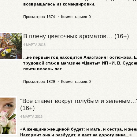
возвращалась из командировки.
Просмотров: 1674
Комментариев: 0
В плену цветочных ароматов… (16+)
4 МАРТА 2016
...не первый год находится Анастасия Гостюжова. Е
трудовой стаж в магазине «Цветы» ИП «И. В. Судон
почти восемь лет.
Просмотров: 1829
Комментариев: 0
"Все станет вокруг голубым и зеленым...
(16+)
4 МАРТА 2016
«А женщина женщиной будет: и мать, и сестра, и жен
Накормит она и разбудит, и даст на дорогу вина...»