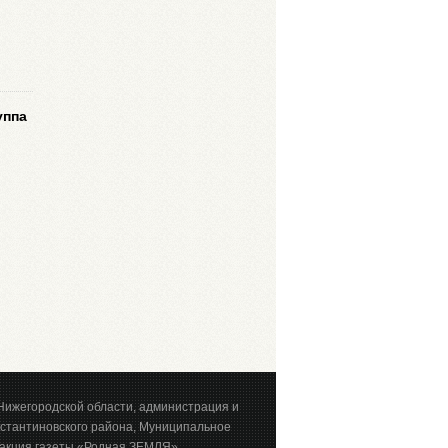
уппа
Нижегородской области, администрация и
стантиновского района, Муниципальное
акция газеты «Родная ЗЕМЛЯ».