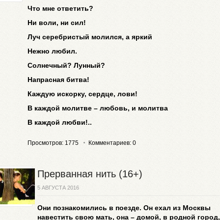
Что мне ответить?
Ни воли, ни сил!
Луч серебристый молился, а яркий
Нежно любил.
Солнечный? Лунный?
Напрасная битва!
Каждую искорку, сердце, лови!
В каждой молитве – любовь, и молитва
В каждой любви!..
Просмотров: 1775
Комментариев: 0
Прерванная нить (16+)
5 АВГУСТА 2016
Они познакомились в поезде. Он ехал из Москвы
навестить свою мать, она – домой, в родной город,