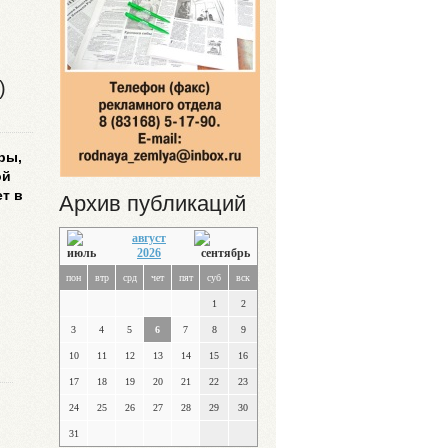
)
ры,
ой
ет в
Архив публикаций
август
2026
пон
втр
срд
чет
пят
суб
вск
1
2
3
4
5
6
7
8
9
10
11
12
13
14
15
16
17
18
19
20
21
22
23
24
25
26
27
28
29
30
31