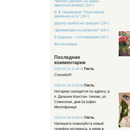
"Многое сделано, но нужно
двигаться вперёд" (16+)
В. В. Никифоров: "Позитивное
движение есть" (16+)
Дорога ошибок не прощает (16+)
"Держим курс на развитие!" (16+)
В будущее – с оптимизмом (16+)
Все интервью
Последние
комментарии
Гость
:
2015-01-31 11:46:02
Спасибо!!!
Гость
:
2015-01-30 21:02:48
Нотариус находится по адресу: р.
п. Дальнее Констан- тиново, ул.
Совхозная, дом 2а (офис
Многофункци
Гость
:
2015-01-28 19:00:41
Напишите пожалуйста новый
телефон нотариуса, я нигде в