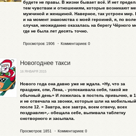
будете не правы. В жизни бывает всё. И нет предел
тем чувствам и отношениям, которые возникают м
мужчиной и женщиной. Наверное, так устроен мир. 
и на момент знакомства с моей героиней, я, по воле
случая, неожиданно оказалась на берегу Чёрного м
где не была лет десять точно.
Просмотров: 1906
Комментариев: 0
Новогоднее такси
16 ЯНВАРЯ 2015
Нового года она давно уже не ждала. «Ну, что за
праздник, спи, Лена, - успокаивала себя, такой же
обычный день» И ложилась в постель привычно, в 1
и не отвечала на звонки, которые шли на мобильны
после 12. « Завтра, все завтра, всем отвечу, всех
поздравлю»,- обещала себе, выпивала таблетку
снотворного и засыпала.
Просмотров: 1851
Комментариев: 0