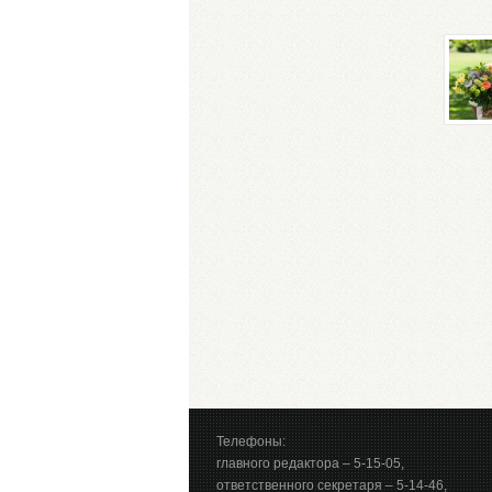
Телефоны:
главного редактора – 5-15-05,
ответственного секретаря – 5-14-46,