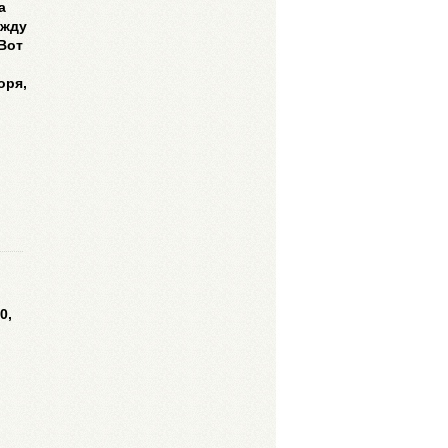
а
ежду
Вот
оря,
0,
й